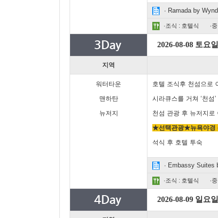
· Ramada by Wynd
·조식 : 호텔식
·중
2026-08-08 토요
지역
워터타운
호텔 조식후 천섬으로 
맨하탄
시라큐스를 거쳐 ‘천섬’ 
뉴저지
천섬 관광 후 뉴저지로
★선택관광★뉴욕야경 ($
석식 후 호텔 투숙
· Embassy Suites b
·조식 : 호텔식
·중
2026-08-09 일요