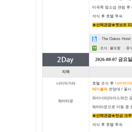
미국쪽 염소섬 관람 후
석식 후 호텔 투숙
★선택관광★젯보트 $130 /
· The Oakes Hotel 
·조식 : 불포함 · 중식
2026-08-07 금요
지역
나이아가라
호텔 조식 후
나이아가라
테이블락
전망대 / 꽃시
와이너리(아이스와인 공
워터타운
워터타운으로 이동 중 
★선택관광★천섬 크루즈(
석식 후 호텔 투숙