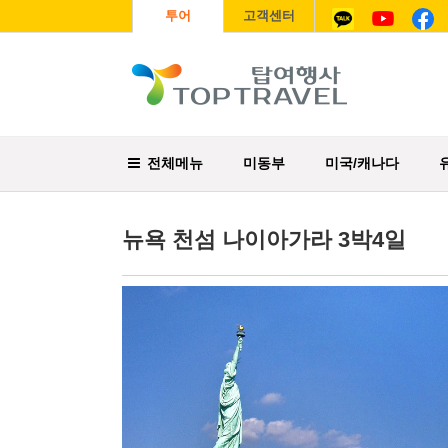
투어
고객센터
전체메뉴
미동부
미국/캐나다
뉴욕 천섬 나이아가라 3박4일