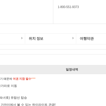
1-800-551-9373
위치 정보
여행약관
일
일정내역
가기 떄문에
여권 지참 필수
***
아가라로 이동
숙녀호) 유람선 탑승
가까이에서 볼 수 있는 하이라이트 관광!