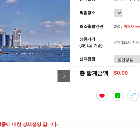
픽업장소
최소출발인원
2명 /
예약가능
상품가격
성인(12세 이
(2인1실 기준)
선택관광
$0.00
총 합계금액
상품에 대한 상세설명 입니다.