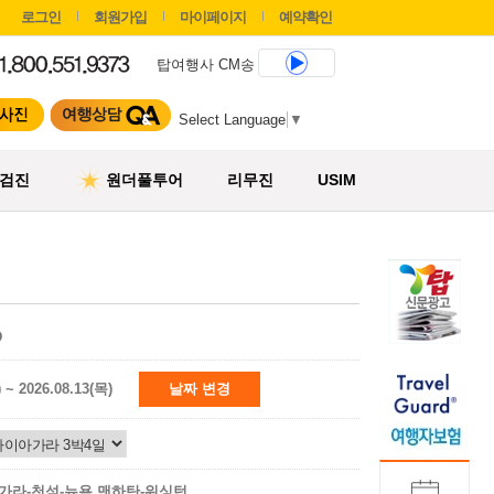
로그인
회원가입
마이페이지
예약확인
탑여행사 CM송
Select Language
▼
검진
원더풀투어
리무진
USIM
D
) ~ 2026.08.13(목)
날짜 변경
가라-천섬-뉴욕 맨하탄-워싱턴