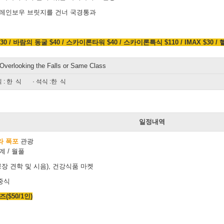
 레인보우 브릿지를 건너 국경통과
 바람의 동굴 $40 / 스카이론타워 $40 / 스카이론특식 $110 / IMAX $30 / 헬
Overlooking the Falls or Same Class
 : 한 식
· 석식 :한 식
일
일정내역
 폭포
관광
계 / 월풀
장 견학 및 시음), 건강식품 마켓
중식
$50/1인)