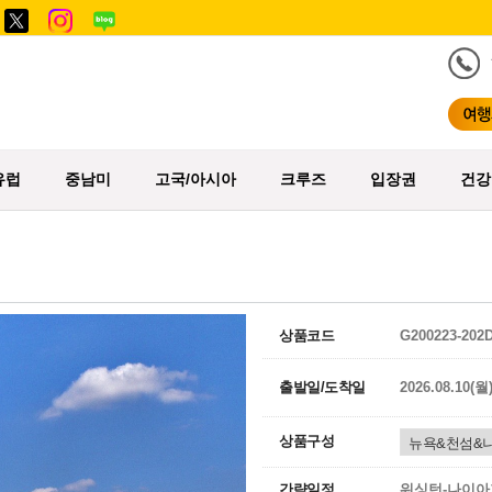
유럽
중남미
고국/아시아
크루즈
입장권
건강
상품코드
G200223-202
출발일/도착일
2026.08.10(월
상품구성
간략일정
워싱턴-나이아