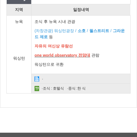
지역
일정내역
뉴욕
조식 후 뉴욕 시내 관광
(차창관광) 워싱턴광장 /
소호
/
월스트리트
/
그라운
드 제로
등
자유의 여신상 유람선
one world observatory
전
망대
관람
워싱턴
워싱턴으로 귀환
·
·조식 : 호텔식
·중식 :한 식