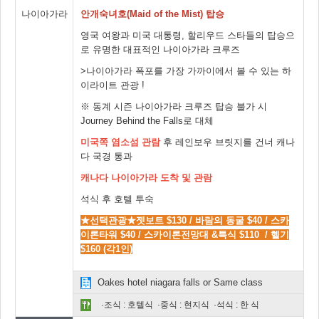
나이아가라
안개숙녀호(Maid of the Mist)
탑승
영국 여왕과 미국 대통령, 할리우드 스타들의 탑승으
로 유명한 대표적인 나이아가라 크루즈
>나이아가라 폭포를 가장 가까이에서 볼 수 있는 하
이라이트 관광 !
※ 동계 시즌 나이아가라 크루즈 탑승 불가 시
Journey Behind the Falls로 대체
미국쪽 염소섬 관람
후 레인보우 브릿지를 건너 캐나
다 국경 통과
캐나다 나이아가라 도착 및 관람
석식 후 호텔 투숙
★선택관광★젯보트 $130 / 바람의 동굴 $40 / 스카
이론타워 $40 / 스카이론전망대 &특식 $110 / 헬기
$160 (각1인)
Oakes hotel niagara falls or Same class
·조식 : 호텔식 ·중식 : 현지식 ·석식 : 한 식