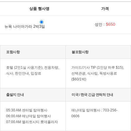
상품 행사명
가격
$650
성인 :
뉴욕 나이아가라 2박3일
포함사항
불포함사항
호텔 (2인1실 사용기준), 전용차량,
가이드/기사 TIP (1인당 하루 $15),
식사, 한인안내, 입장료
선택관광, 식사팁, 독방사용료
($60/1박)
출발지 안내
미국 / 한국 긴급 연락처 안내
05:30 AM 센터빌 탑여행사
애난데일 탑여행사 : 703-256-
06:00 AM 애난데일 탑여행사
0606
07:00 AM 엘리컷시티 롯데플라자