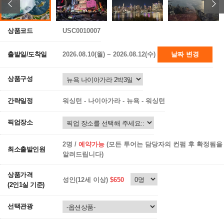
상품코드
USC0010007
출발일/도착일
2026.08.10(월) ~ 2026.08.12(수)
날짜 변경
상품구성
간략일정
워싱턴 - 나이아가라 - 뉴욕 - 워싱턴
픽업장소
2명 /
예약가능
(모든 투어는 담당자의 컨펌 후 확정됨을
최소출발인원
알려드립니다)
상품가격
성인(12세 이상)
$650
(2인1실 기준)
선택관광