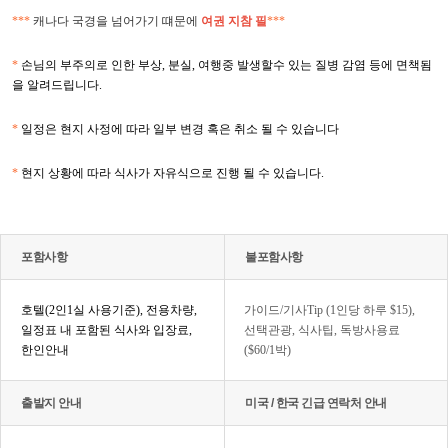
***
캐나다 국경을 넘어가기 떄문에
여권 지참 필
***
*
손님의 부주의로 인한 부상
,
분실
,
여행중 발생할수 있는 질병 감염 등에 면책됨
을 알려드립니다
.
*
일정은 현지 사정에 따라 일부 변경 혹은 취소 될 수 있습니다
*
현지 상황에 따라 식사가 자유식으로 진행 될 수 있습니다
.
포함사항
불포함사항
호텔
(2
인
1
실 사용기준
),
전용차량
,
가이드
/
기사
Tip
(1
인당 하루
$15),
일정표 내 포함된 식사와 입장료
,
선택관광
,
식사팁
,
독방사용료
한인안내
($60/1
박
)
출발지 안내
미국 / 한국 긴급 연락처 안내