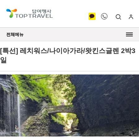
전체메뉴
[특선] 레치워스/나이아가라/왓킨스글렌 2박3
일