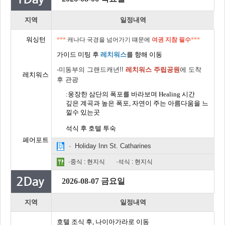
지역
일정내역
워싱턴
***
캐나다 국경을 넘어가기 떄문에
여권 지참 필수
***
가이드 미팅 후
레치워스
를 향해
이동
-미동부의 그랜드캐년!!
레치워스 주립공원
에 도착
레치워스
후 관광
:웅장한 삼단의 폭포를 바라보며 Healing 시간
깊은 계곡과 높은 폭포, 자연이 주는 아름다움을 느
낄수 있는곳
석식 후
호텔 투숙
페어포트
· Holiday Inn St. Catharines
·중식 : 현지식
·석식 : 현지식
2026-08-07 금요일
지역
일정내역
호텔 조식 후
,
나이아가라로 이동