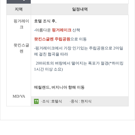
지역
일정내역
핑거레이
호텔 조식 후
,
크
-
아름다운
핑거레이크
산책
왓킨스글렌 주립공원
으로 이동
왓킨스글
-핑거레이크에서 가장 인기있는 주립공원으로 2마일
렌
에 걸친 협곡을 따라
200피트의 벼랑에서 떨어지는 폭포가 절경(*하이킹
1시간 이상 소요)
메릴랜드
,
버지니아 향해 이동
MD/VA
·조식 :호텔식
·중식 : 현지식