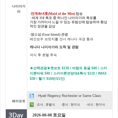
나이아가
라
-
안개숙녀호
(Maid
of
the
Mist)
탑승
:
세계
3
대 폭포 중 하나인 나이아가라 폭포를
가장 가까이서 느낄 수 있는 유람선에 탑승하여 환상
적인 장관을 감상
-
염소섬
(Goat Island)
관광
레인보우 브릿지를 건너 캐나다 국경 통과
캐나다 나이아가라 도착 및 관람
석식 후 호텔 투숙
★선택관광★젯보트 $130 / 바람의 동굴 $40 / 스카
이론타워 $40 / 스카이론전망대&특식 $110 / IMAX
$30 / 헬기 $160(각1인)
· Hyatt Regency Rochester or Same Class
페어포트
·조식 : 호텔식
·중식 : 현지식
·석식 : 현지식
2026-08-08 토요일