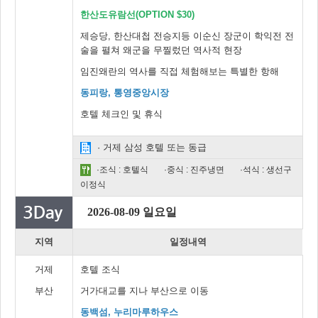
한산도유람선(OPTION $30)
제승당, 한산대첩 전승지등 이순신 장군이 학익전 전
술을 펼쳐 왜군을 무찔렀던 역사적 현장
임진왜란의 역사를 직접 체험해보는 특별한 항해
동피랑, 통영중앙시장
호텔 체크인 및 휴식
· 거제 삼성 호텔 또는 동급
·조식 : 호텔식
·중식 : 진주냉면
·석식 : 생선구
이정식
2026-08-09 일요일
지역
일정내역
거제
호텔 조식
부산
거가대교를 지나 부산으로 이동
동백섬, 누리마루하우스