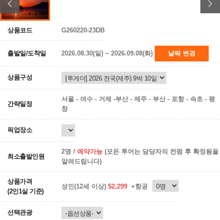
상품코드
G260220-23DB
출발일/도착일
2026.08.30(일) ~ 2026.09.08(화)
날짜 변경
상품구성
서울 - 여수 - 거제 -부산 - 제주 - 부산 - 포항 - 속초 - 평
간략일정
창
픽업장소
2명 /
예약가능
(모든 투어는 담당자의 컨펌 후 확정됨을
최소출발인원
알려드립니다)
상품가격
성인(12세 이상)
$2,299
+항공
(2인1실 기준)
선택관광