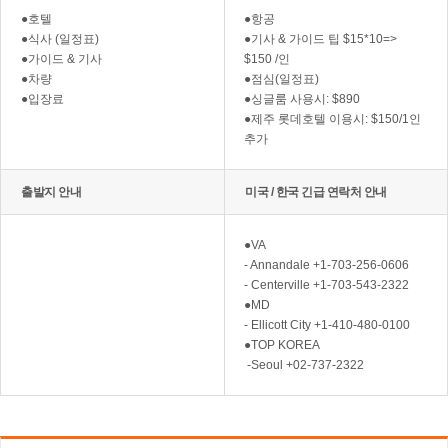
●호텔
●항공
●식사 (일정표)
●기사 & 가이드 팁 $15*10=>
●가이드 & 기사
$150 /인
●차량
●점심(일정표)
●입장료
●싱글룸 사용시: $890
●제주 롯데호텔 이용시: $150/1인
추가
출발지 안내
미국 / 한국 긴급 연락처 안내
●VA
- Annandale +1-703-256-0606
- Centerville +1-703-543-2322
●MD
- Ellicott City +1-410-480-0100
●TOP KOREA
-Seoul +02-737-2322