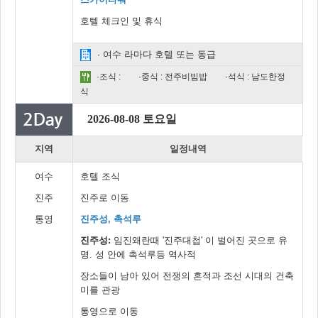
호텔 체크인 및 휴식
· 여수 라마다 호텔 또는 동급
·조식 :
·중식 : 전주비빔밥
·석식 : 남도한정
식
2026-08-08 토요일
지역
일정내역
여수
호텔 조식
진주
진주로 이동
통영
진주성, 촉석루
진주성:
임진왜란때 '진주대첩' 이 벌어진 곳으로 유
명. 성 안에 촉석루등 역사적
장소들이 남아 있어 전쟁의 흔적과 조선 시대의 건축
미를 관광
통영으로 이동