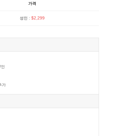
가격
$2,299
성인 :
 /인
 추가