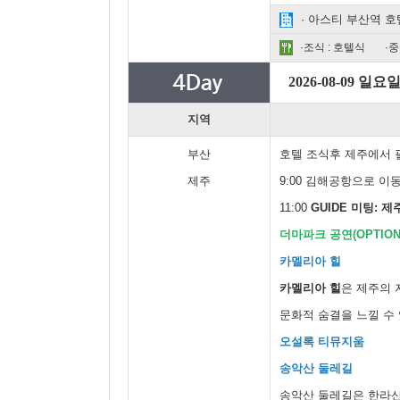
· 아스티 부산역 호
·조식 : 호텔식
·중
2026-08-09 일요
지역
부산
호텔 조식후 제주에서 필
제주
9:00 김해공항으로 이
11:00
GUIDE 미팅:
더마파크 공연(OPTION 
카멜리아 힐
카멜리아 힐
은 제주의 
문화적 숨결을 느낄 수
오설록 티뮤지움
송악산 둘레길
송악산 둘레길은 한라산