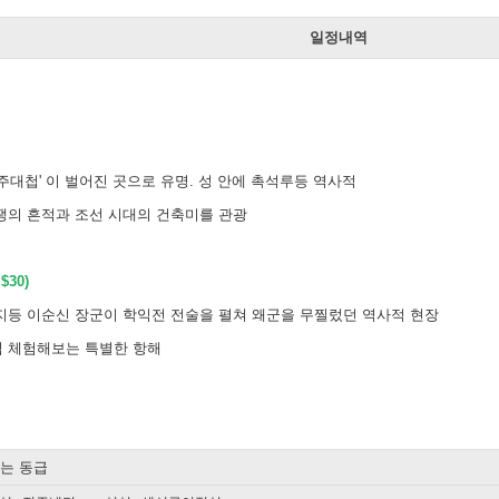
일정내역
주대첩' 이 벌어진 곳으로 유명. 성 안에 촉석루등 역사적
쟁의 흔적과 조선 시대의 건축미를 관광
30)
지등 이순신 장군이 학익전 전술을 펼쳐 왜군을 무찔렀던 역사적 현장
 체험해보는 특별한 항해
또는 동급