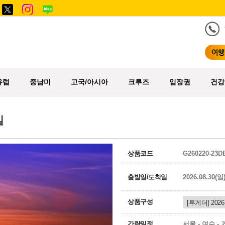
유럽
중남미
고국/아시아
크루즈
입장권
건강
일
상품코드
G260220-23D
출발일/도착일
2026.08.30(일
상품구성
간략일정
서울 - 여수 - 