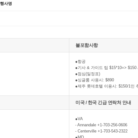
 행사명
불포함사항
●항공
●기사 & 가이드 팁 $15*10=> $150
●점심(일정표)
●싱글룸 사용시: $890
●제주 롯데호텔 이용시: $150/1인
미국 / 한국 긴급 연락처 안내
●VA
- Annandale +1-703-256-0606
- Centerville +1-703-543-2322
●MD