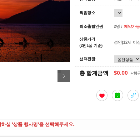
픽업장소
최소출발인원
2명 /
예약가능
상품가격
성인(12세 이
(2인1실 기준)
선택관광
$0.00
총 합계금액
+항
약하실 '상품 행사명'을 선택해주세요.