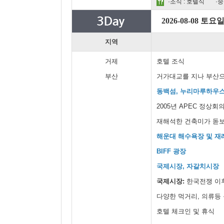
·조식 : 호텔식
·중
2026-08-08 토요
지역
거제
호텔 조식
부산
거가대교를 지나 부산
동백섬, 누리마루하우
2005년 APEC 정상
재해석한 건축미가 돋
해운대 해수욕장 및 재
BIFF 광장
국제시장, 자갈치시장
국제시장:
한국전쟁 이
다양한 먹거리, 의류등
호텔 체크인 및 휴식