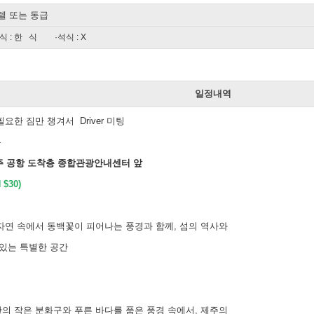
텔 또는 동급
식 : 한 식
·석식 : X
일
일정내역
요한 짐만 챙겨서 Driver 미팅
동
 제주 공항 도착층 종합관광안내센터 앞
$30)
자연 속에서 동백꽃이 피어나는 풍경과 함께, 섬의 역사와
 있는 특별한 공간
의 작은 분화구와 푸른 바다를 품은 풍경 속에서, 제주의