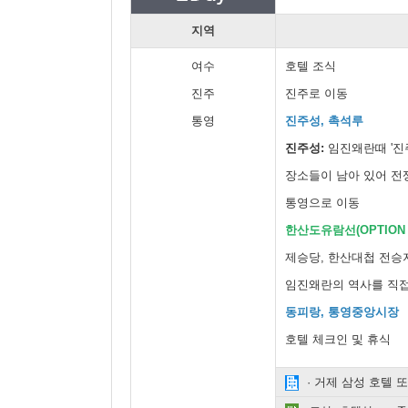
지역
여수
호텔 조식
진주
진주로 이동
통영
진주성, 촉석루
진주성:
임진왜란때 '진
장소들이 남아 있어 전
통영으로 이동
한산도유람선(OPTION $
제승당, 한산대첩 전승
임진왜란의 역사를 직접
동피랑, 통영중앙시장
호텔 체크인 및 휴식
· 거제 삼성 호텔 