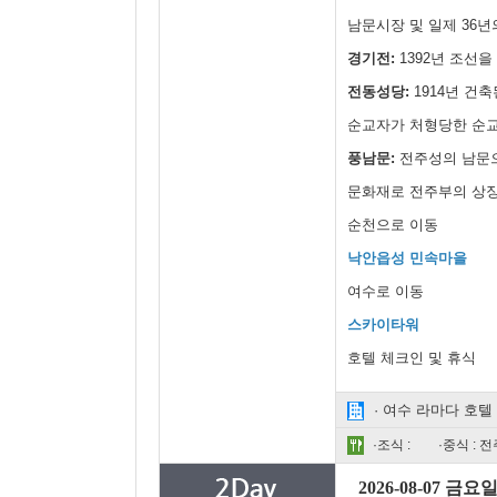
남문시장 및 일제 36
경기전:
1392년 조선
전동성당:
1914년 건축
순교자가 처형당한 순
풍남문:
전주성의 남문
문화재로 전주부의 상징
순천으로 이동
낙안읍성 민속마을
여수로 이동
스카이타워
호텔 체크인 및 휴식
· 여수 라마다 호텔
·조식 :
·중식 :
2026-08-07 금요