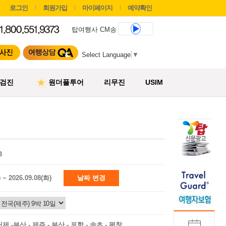
로그인
회원가입
마이페이지
예약확인
탑여행사 CM송
Select Language
▼
검진
원더풀투어
리무진
USIM
B
) ~ 2026.09.08(화)
날짜 변경
거제 -부산 - 제주 - 부산 - 포항 - 속초 - 평창