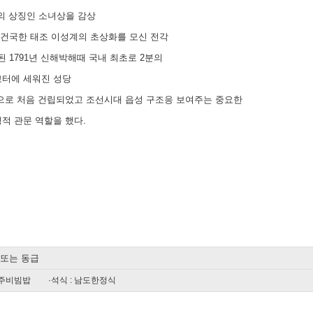
년의 상징인 소녀상을 감상
을 건국한 태조 이성계의 초상화를 모신 전각
된 1791년 신해박해때 국내 최초로 2분의
교터에 세워진 성당
으로 처음 건립되었고 조선시대 읍성 구조응 보여주는 중요한
적 관문 역할을 했다.
 또는 동급
 전주비빔밥
·석식 : 남도한정식
일