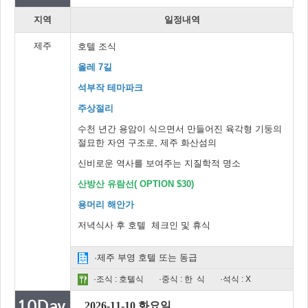
지역
일정내역
제주
호텔 조식
올레 7길
석부작 테마파크
주상절리
수천 년간 용암이 식으면서 만들어진 육각형 기둥의
절묘한 자연 구조로, 제주 화산섬의
신비로운 역사를 보여주는 지질학적 명소
산방산 유람선( OPTION $30)
용머리 해안가
저녁식사 후 호텔 체크인 및 휴식
·제주 부영 호텔 또는 동급
·조식 : 호텔식
·중식 : 한 식
·석식 : X
2026-11-10 화요일