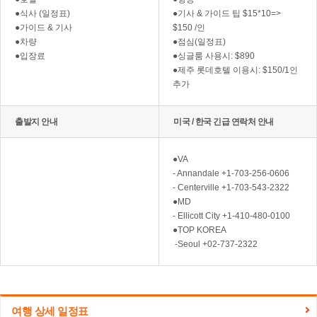
●식사 (일정표)
●기사 & 가이드 팁 $15*10=>
●가이드 & 기사
$150 /인
●차량
●점심(일정표)
●입장료
●싱글룸 사용시: $890
●제주 롯데호텔 이용시: $150/1인
추가
출발지 안내
미국 / 한국 긴급 연락처 안내
●VA
- Annandale +1-703-256-0606
- Centerville +1-703-543-2322
●MD
- Ellicott City +1-410-480-0100
●TOP KOREA
-Seoul +02-737-2322
여행 상세 일정표