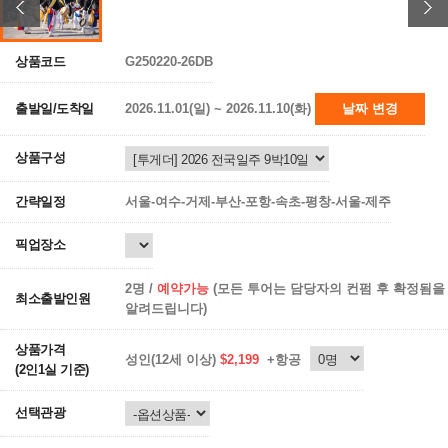
상품코드
G250220-26DB
출발일/도착일
2026.11.01(일) ~ 2026.11.10(화)
날짜 변경
상품구성
간략일정
서울-여수-거제-부산-포항-속초-평창-서울-제주
픽업장소
2명 /
예약가능
(모든 투어는 담당자의 컨펌 후 확정됨을
최소출발인원
알려드립니다)
상품가격
성인(12세 이상)
$2,199
+항공
(2인1실 기준)
선택관광