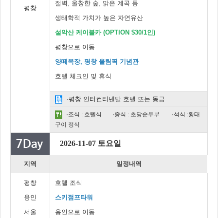
절벽, 울창한 숲, 맑은 계곡 등
평창
생태학적 가치가 높은 자연유산
설악산 케이블카 (OPTION $30/1인)
평창으로 이동
양떼목장, 평창 올림픽 기념관
호텔 체크인 및 휴식
·평창 인터컨티넨탈 호텔 또는 동급
·조식 : 호텔식
·중식 : 초당순두부
·석식 :황태
구이 정식
2026-11-07 토요일
지역
일정내역
평창
호텔 조식
용인
스키점프타워
서울
용인으로 이동