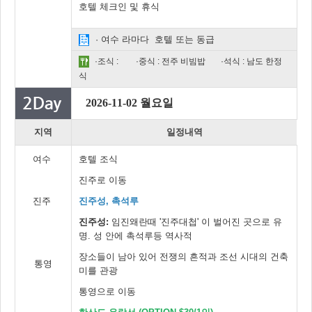
호텔 체크인 및 휴식
· 여수 라마다 호텔 또는 동급
·조식 :
·중식 : 전주 비빔밥
·석식 : 남도 한정
식
2026-11-02 월요일
지역
일정내역
여수
호텔 조식
진주로 이동
진주
진주성, 촉석루
진주성:
임진왜란때 '진주대첩' 이 벌어진 곳으로 유
명. 성 안에 촉석루등 역사적
장소들이 남아 있어 전쟁의 흔적과 조선 시대의 건축
통영
미를 관광
통영으로 이동