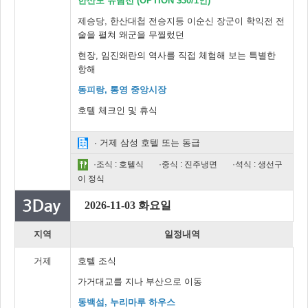
한산도 유람선 (OPTION $30/1인)
제승당, 한산대첩 전승지등 이순신 장군이 학익전 전
술을 펼쳐 왜군을 무찔렀던
현장, 임진왜란의 역사를 직접 체험해 보는 특별한
항해
동피랑, 통영 중앙시장
호텔 체크인 및 휴식
· 거제 삼성 호텔 또는 동급
·조식 : 호텔식
·중식 : 진주냉면
·석식 : 생선구
이 정식
2026-11-03 화요일
지역
일정내역
거제
호텔 조식
가거대교를 지나 부산으로 이동
동백섬, 누리마루 하우스