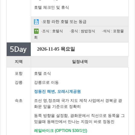
호텔 체크인 및 휴식
·포항 라한 호텔 또는 동급
·조식 : 호텔식
·중식 : 쌈밥정식
·석식 : 포항물
회
2026-11-05 목요일
지역
일정내역
포항
호텔 조식
강릉
강릉으로 이동
정동진 해변, 모래시계공원
속초
조선 영,정조때 국가 지도 제작 사업에서 경복궁 광
화문 앞을 기준으로 정확히
동쪽 방향을 설정함, 광화문에서 직선으로 동쪽을 그
었을때 동해안에서 만나는 지점이 바로 정동진
레일바이크 (OPTION $30/1인)