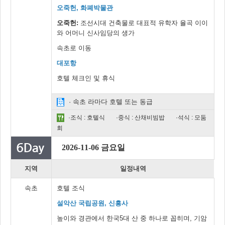
오죽헌, 화폐박물관
오죽헌:
조선시대 건축물로 대표적 유학자 율곡 이이
와 어머니 신사임당의 생가
속초로 이동
대포항
호텔 체크인 및 휴식
· 속초 라마다 호텔 또는 동급
·조식 : 호텔식
·중식 : 산채비빔밥
·석식 : 모둠
회
2026-11-06 금요일
지역
일정내역
속초
호텔 조식
설악산 국립공원, 신흥사
높이와 경관에서 한국5대 산 중 하나로 꼽히며, 기암