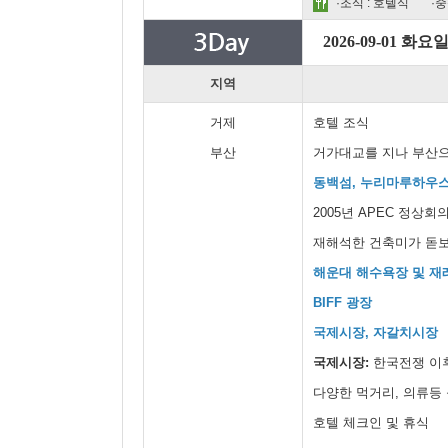
·조식 : 호텔식
·중
2026-09-01 화요
지역
거제
호텔 조식
부산
거가대교를 지나 부산
동백섬, 누리마루하우
2005년 APEC 정상
재해석한 건축미가 돋
해운대 해수욕장 및 재
BIFF 광장
국제시장, 자갈치시장
국제시장:
한국전쟁 이
다양한 먹거리, 의류등
호텔 체크인 및 휴식