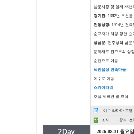
남문시장 및 일제 36
경기전:
1392년 조선
전동성당:
1914년 건
순교자가 처형 당한 순
풍남문:
전주성의 남문
문화재로 전주부의 상
순천으로 이동
낙안읍성 민속마을
여수로 이동
스카이타워
호텔 체크인 및 휴식
· 여수 라마다 호텔
·조식 :
·중식 : 
2026-08-31 월요