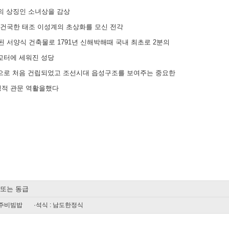
년의 상징인 소녀상을 감상
을 건국한 태조 이성계의 초상화를 모신 전각
축된 서양식 건축물로 1791년 신해박해때 국내 최초로 2분의
교터에 세워진 성당
으로 처음 건립되었고 조선시대 읍성구조를 보여주는 중요한
징적 관문 역활을했다
 또는 동급
전주비빔밥
·석식 : 남도한정식
일