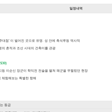
일정내역
주대첩' 이 벌어진 곳으로 유명. 성 안에 촉석루등 역사적
쟁의 흔적과 조선 시대의 건축미를 관광
30)
지등 이순신 장군이 학익전 전술을 펼쳐 왜군을 무찔렀던 현장
 체험해보는 특별한 항해
또는 동급