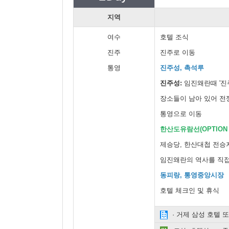
지역
여수
호텔 조식
진주
진주로 이동
통영
진주성, 촉석루
진주성:
임진왜란때 '진
장소들이 남아 있어 전
통영으로 이동
한산도유람선(OPTION $
제승당, 한산대첩 전승
임진왜란의 역사를 직접
동피랑, 통영중앙시장
호텔 체크인 및 휴식
· 거제 삼성 호텔 