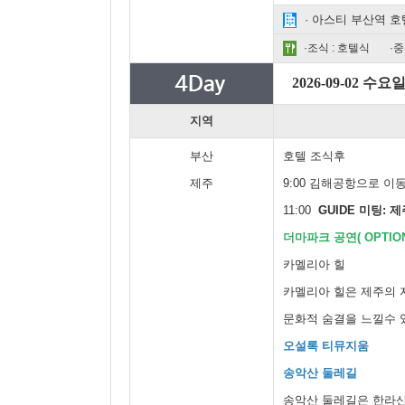
· 아스티 부산역 호
·조식 : 호텔식
·중
2026-09-02 수요
지역
부산
호텔 조식후
제주
9:00 김해공항으로 이
11:00
GUIDE 미팅: 
더마파크 공연( OPTION
카멜리아 힐
카멜리아 힐은 제주의 
문화적 숨결을 느낄수 
오설록 티뮤지움
송악산 둘레길
송악산 둘레길은 한라산