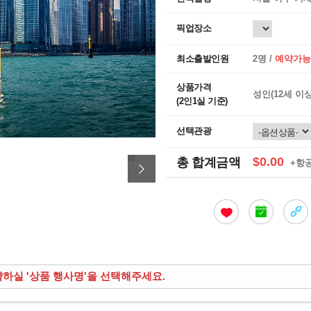
픽업장소
최소출발인원
2명 /
예약가능
상품가격
성인(12세 이
(2인1실 기준)
선택관광
$0.00
총 합계금액
+항
약하실 '상품 행사명'을 선택해주세요.