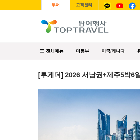
투어
고객센터
전체메뉴
미동부
미국/캐나다
[투게더] 2026 서남권+제주5박6