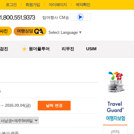
로그인
회원가입
마이페이지
예약확인
탑여행사 CM송
Select Language
▼
검진
원더풀투어
리무진
USIM
5
) ~ 2026.09.04(금)
날짜 변경
-부산-제주