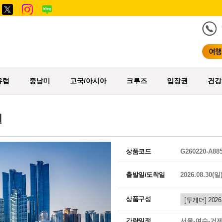
유럽
중남미
고국/아시아
크루즈
입장권
건강
일
상품코드
G260220-A88
출발일/도착일
2026.08.30(일
상품구성
간략일정
서울-여수-거제