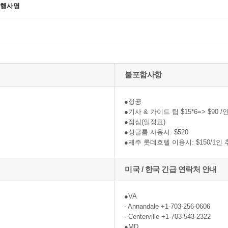
 행사명
불포함사항
●항공
●기사 & 가이드 팁 $15*6=> $90 /
●점심(일정표)
●싱글룸 사용시: $520
●제주 롯데호텔 이용시: $150/1인
미국 / 한국 긴급 연락처 안내
●VA
- Annandale +1-703-256-0606
- Centerville +1-703-543-2322
●MD