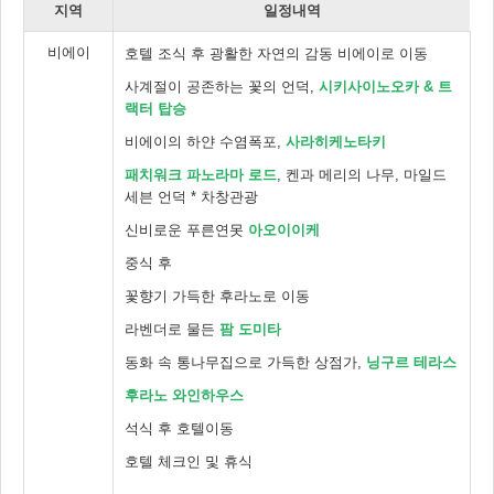
지역
일정내역
비에이
호텔 조식 후 광활한 자연의 감동 비에이로 이동
사계절이 공존하는 꽃의 언덕,
시키사이노오카 & 트
랙터 탑승
비에이의 하얀 수염폭포,
사라히케노타키
패치워크 파노라마 로드
, 켄과 메리의 나무, 마일드
세븐 언덕 * 차창관광
신비로운 푸른연못
아오이이케
중식 후
꽃향기 가득한 후라노로 이동
라벤더로 물든
팜 도미타
동화 속 통나무집으로 가득한 상점가,
닝구르 테라스
후라노 와인하우스
석식 후 호텔이동
호텔 체크인 및 휴식