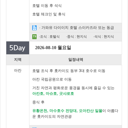
호텔 이동 후 석식
호텔 체크인 및 휴식
· 가와유 다이이치 호텔 스이카즈라 또는 동급
·조식 : 호텔식
·중식 : 현지식
·석식 : 현지식
2026-08-10 월요일
지역
일정내역
아칸
호텔 조식 후 홋카이도 동부 3대 호수로 이동
아칸 국립공원으로 이동
거친 자연과 평화로운 풍경을 동시에 즐길 수 있는
아칸호, 마슈호, 굿샤로호
중식 후
유황온천, 마수호수 전망대, 오아칸산 일몰
이 아름다
운 홋카이도의 자연관광