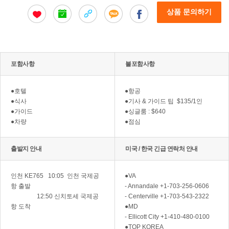
상품 문의하기
포함사항
불포함사항
●호텔
●항공
●식사
●기사 & 가이드 팁 $135/1인
●가이드
●싱글룸 : $640
●차량
●점심
출발지 안내
미국 / 한국 긴급 연락처 안내
인천 KE765 10:05 인천 국제공
●VA
항 출발
- Annandale +1-703-256-0606
12:50 신치토세 국제공
- Centerville +1-703-543-2322
항 도착
●MD
- Ellicott City +1-410-480-0100
●TOP KOREA