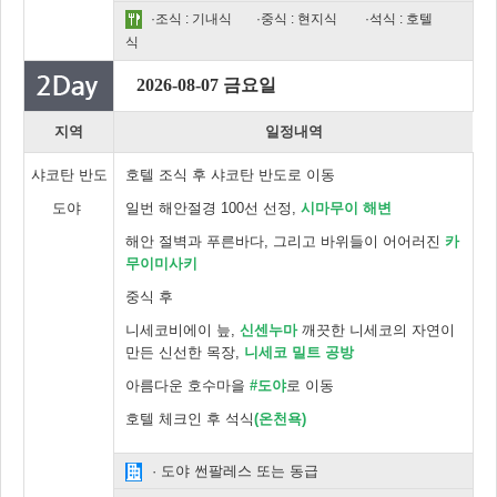
·조식 : 기내식
·중식 : 현지식
·석식 : 호텔
식
2026-08-07 금요일
지역
일정내역
샤코탄 반도
호텔 조식 후 샤코탄 반도로 이동
도야
일번 해안절경 100선 선정,
시마무이 해변
해안 절벽과 푸른바다, 그리고 바위들이 어어러진
카
무이미사키
중식 후
니세코비에이 늪,
신센누마
깨끗한 니세코의 자연이
만든 신선한 목장,
니세코 밀트 공방
아름다운 호수마을
#도야
로 이동
호텔 체크인 후 석식
(온천욕)
· 도야 썬팔레스 또는 동급