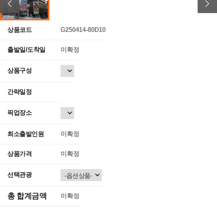
상품코드
G250414-80D10
출발일/도착일
미확정
상품구성
간략일정
픽업장소
최소출발인원
미확정
상품가격
미확정
선택관광
총 합계금액
미확정