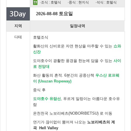
·조식 : 호텔식
·중식 : 현지식
·석식 : 호텔식
2026-08-08 토요일
지역
일정내역
다테
호텔조식
활화산의 신비로운 자연 현상을 마주할 수 있는
쇼와
신잔
도야호수이 광활한 풍경을 한눈에 담을 수 있는
사이
로 전망대
화산 활동의 흔적. 6분간의 공중산책
우스산 로프웨
이 (Usuzan Ropeway)
중식 후
도야호수 유람선
, 푸르게 일렁이는 아름다운 호수유
람
온천천국 노보리베츠(NOBORIBETSU) 로 이동
연기가 끊이멊이 뿜어져 나오는
노보리베츠의 계
곡 Hell Valley