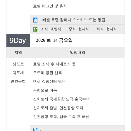
호텔 체크인 및 휴식
· 베셀 호텔 캄파나 스스키노 또는 동급
·조식 : 호텔식
·중식 : 현지식
·석식 : 현지식
2026-08-14 금요일
지역
일정내역
삿포로
호텔 조식 후 시내로 이동
치토세
오도리 공원 산책
인천공항
면세 쇼핑센터 방문
공항으로 이동
신치토세 국제공항 도착-출국수속
신치토세 출발- 인천공항 도착
인천공항 도착, 입국 수속 후 해산
·