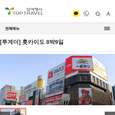
전체메뉴
[투게더] 홋카이도 8박9일