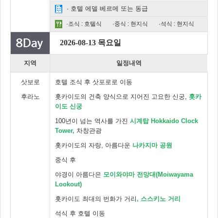
· 호텔 에델 베르메 또는 동급
·조식 : 호텔식
·중식 : 현지식
·석식 : 현지식
2026-08-13 목요일
지역
일정내역
삿보로
호텔 조식 후 삿포로로 이동
후라노
홋카이도의 건축 양식으로 지어진 고요한 신궁,
홋카
이도 신궁
100년이 넘는 역사를 가진
시계탑 Hokkaido Clock
Tower,
차창관광
홋카이도의 자랑, 아름다운
나카지마 공원
중식 후
야경이 아름다은
모이와야마 전망대(Moiwayama
Lookout)
홋카이도 최대의 번화가 거리
, 스스키노 거리
석식 후 호텔 이동