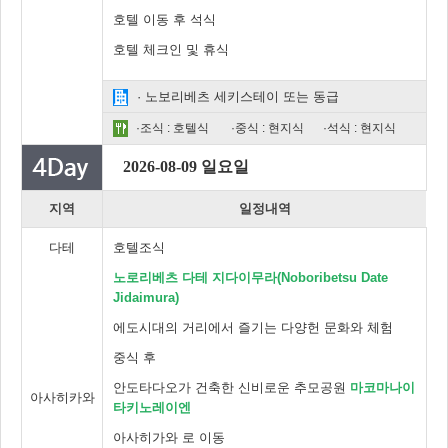
호텔 이동 후 석식
호텔 체크인 및 휴식
· 노보리베츠 세키스테이 또는 동급
·조식 : 호텔식
·중식 : 현지식
·석식 : 현지식
2026-08-09 일요일
지역
일정내역
다테
호텔조식
노로리베츠 다테 지다이무라(Noboribetsu Date
Jidaimura)
에도시대의 거리에서 즐기는 다양헌 문화와 체험
중식 후
안도타다오가 건축한 신비로운 추모공원
마코마나이
아사히카와
타키노레이엔
아사히가와 로 이동