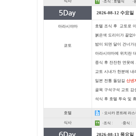
식사
·조식 : 호텔식
·
2026-08-12 수요일
호텔 조식 후 교토로 
아라시야마
붉은색 도리이가 끝없이
밤이 되면 달이 건너가는
쿄토
아라시야마에 위치란 대
중식 후 잔잔한 연못에
교토 시내가 한분에 내
일본 전통 돌담길
산넨
골목 구석구석 교토 감
석식 후 호텔 투숙 및 
호텔
· 오사카 몬트레 라스
식사
·조식 :
·중식 :
2026-08-13 목요일