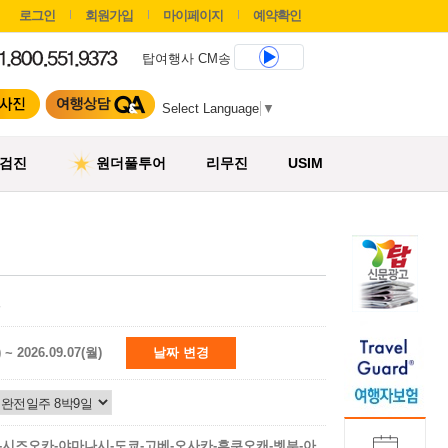
로그인
회원가입
마이페이지
예약확인
탑여행사 CM송
Select Language
▼
검진
원더풀투어
리무진
USIM
) ~ 2026.09.07(월)
날짜 변경
-시즈오카-야마나시-도쿄-고베-오사카-후쿠오캐-벳부-아