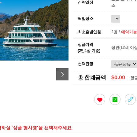
간략일정
소
픽업장소
최소출발인원
2명 /
예약가능
상품가격
성인(12세 이
(2인1실 기준)
선택관광
$0.00
총 합계금액
+항
약하실 '상품 행사명'을 선택해주세요.