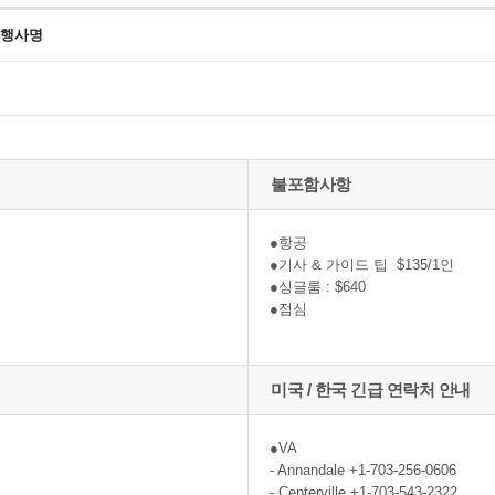
 행사명
불포함사항
●항공
●기사 & 가이드 팁 $135/1인
●싱글룸 : $640
●점심
미국 / 한국 긴급 연락처 안내
●VA
- Annandale +1-703-256-0606
- Centerville +1-703-543-2322