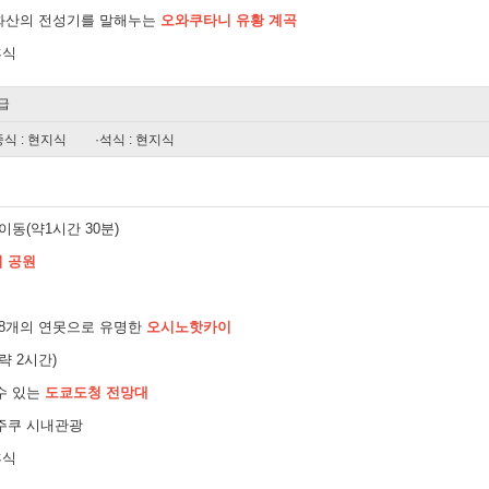
 화산의 전성기를 말해누는
오와쿠타니 유황 계곡
휴식
급
중식 : 현지식
·석식 : 현지식
이동(약1시간 30분)
 공원
 8개의 연못으로 유명한
오시노핫카이
략 2시간)
수 있는
도쿄도청 전망대
주쿠 시내관광
휴식