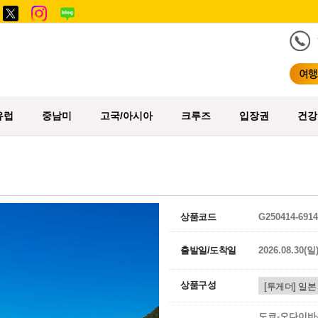
유럽
중남미
고국/아시아
크루즈
입장권
건강
상품코드
G250414-6914
출발일/도착일
2026.08.30(일
상품구성
도쿄-오다이바