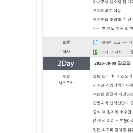
아사쿠사 센소지 및 
오다이바로 이동
도쿄만을 조망할 수 있
석식 후 호텔 투숙 및 
호텔
· 먼데이 도쿄 니시카
식사
·조식 : 기내식
·
2026-08-09 일요일
호텔 조식 후 시즈오카 
도쿄
시즈오카
사계절 각양각색의 다른
수많은 온천과 자연경
관동지역 산악신앙의 
중식 후 칼데라 호수인
(하코네 마치 ~ 토겐다
일본 최고의 경치를 감