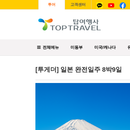
투어
고객센터
전체메뉴
미동부
미국/캐나다
[투게더] 일본 완전일주 8박9일