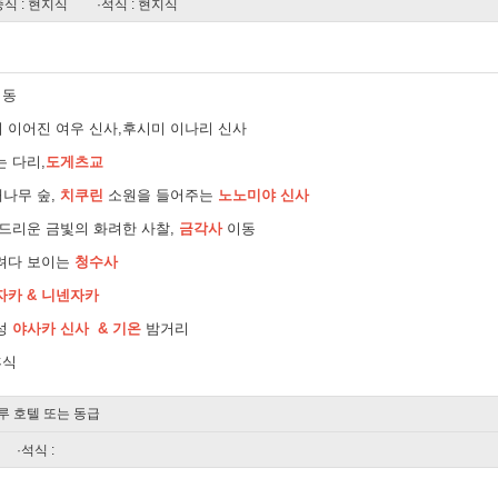
중식 : 현지식
·석식 : 현지식
이동
 이어진 여우 신사,후시미 이나리 신사
 다리,
도게츠교
나무 숲,
치쿠린
소원을 들어주는
노노미야 신사
 드리운 금빛의 화려한 사찰,
금각사
이동
려다 보이는
청수사
자카 & 니넨자카
성
야사카 신사 & 기온
밤거리
휴식
루 호텔 또는 동급
·석식 :