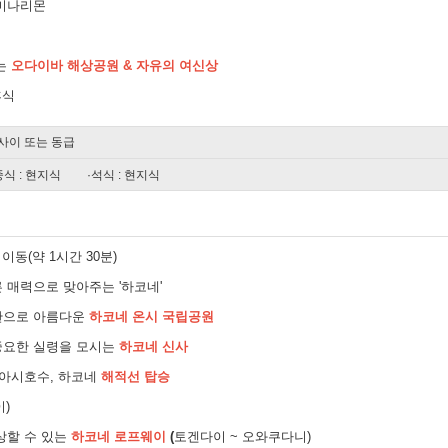
가미나리몬
는
오다이바 해상공원 & 자유의 여신상
휴식
사이 또는 동급
중식 : 현지식
·석식 : 현지식
이동(약 1시간 30분)
 매력으로 맞아주는 '하코네'
관으로 아름다운
하코네 온시 국립공원
중요한 실령을 모시는
하코네 신사
 아시호수, 하코네
해적선 탑승
이)
상할 수 있는
하코네 로프웨이
(
토겐다이 ~ 오와쿠다니)