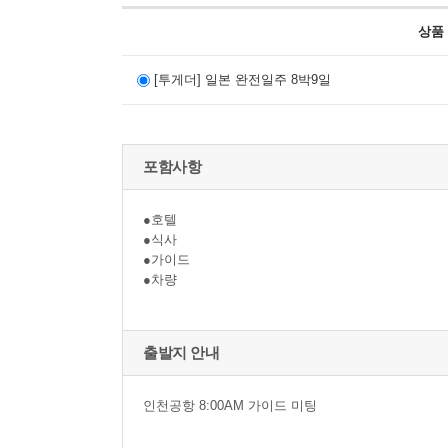
상품
[투게더] 일본 완전일주 8박9일
포함사항
●호텔
●식사
●가이드
●차량
출발지 안내
인천공항 8:00AM 가이드 미팅