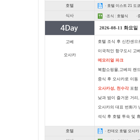
호텔
· 호텔 이스트 21 도
식사
·조식 : 호텔식
·
2026-08-11 화요일
호텔 조식 후 신칸센으로
고베
이국적인 항구도시 고베
오사카
메모리얼 파크
복합쇼핑몰,고베의 랜
중식 후 오사카로 이동
오사카성, 천수각
포함
낮과 밤이 즐거운 거리
오사카의 대표 번화가 
석식 후 호텔 투숙 및 
호텔
· 칸데오 호텔 오사카