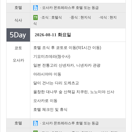
호텔
· 오사카 몬트레라스루 호텔 또는 동급
·조식 : 호텔식
·중식 : 현지식
·석식 : 현지
식사
식
2026-08-11 화요일
호텔 조식 후 쿄토로 이동(약1시간 이동)
쿄토
기요미즈데라(청수사)
오사카
일본 전통고리 산넨자카, 니넨자카 관광
아라시야마 이동
달이 건너는 다리 도케츠교
울창한 대나무 숲 산책길 치쿠린, 노노미야 신사
오사카로 이동
호텔 체크인 및 휴식
호텔
· 오사카 몬트레라스루 호텔 또는 동급