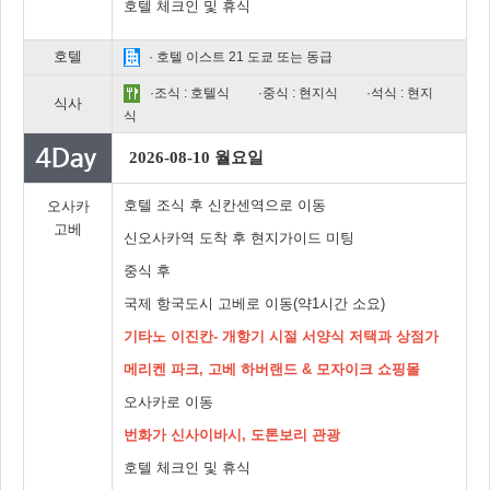
호텔 체크인 및 휴식
호텔
· 호텔 이스트 21 도쿄 또는 동급
·조식 : 호텔식
·중식 : 현지식
·석식 : 현지
식사
식
2026-08-10 월요일
호텔 조식 후 신칸센역으로 이동
오사카
고베
신오사카역 도착 후 현지가이드 미팅
중식 후
국제 항국도시 고베로 이동(약1시간 소요)
기타노 이진칸- 개항기 시절 서양식 저택과 상점가
메리켄 파크, 고베 하버랜드 & 모자이크 쇼핑몰
오사카로 이동
번화가 신사이바시, 도톤보리 관광
호텔 체크인 및 휴식