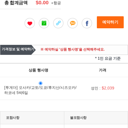
$0.00
총 합계금액
+항공
예약하기
가격정보 및 예약하기
※ 예약하실 '상품 행사명'을 선택해주세요.
* 1인 요금 기준
상품 행사명
가격
[투게더] 오사카/교토/도쿄/후지산/시즈오카/
$2,039
성인 :
하코네 5박6일
포함사항
불포함사항