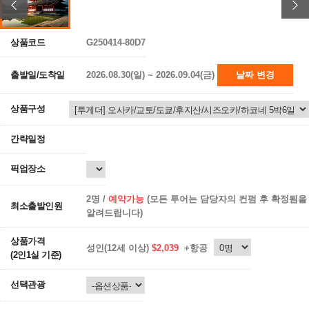
상품코드
G250414-80D7
출발일/도착일
2026.08.30(일) ~ 2026.09.04(금)
날짜 변경
상품구성
간략일정
픽업장소
2명 /
예약가능
(모든 투어는 담당자의 컨펌 후 확정됨을
최소출발인원
알려드립니다)
상품가격
성인(12세 이상)
$2,039
+항공
(2인1실 기준)
선택관광