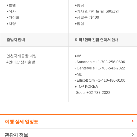
●호텔
●항공
●식사
●기사 & 가이드 팁 $90/1인
●가이드
●싱글룸 : $400
●차량
●점심
출발지 안내
미국 / 한국 긴급 연락처 안내
인천국제공항 미팅
●VA
4인이상 상시출발
- Annandale +1-703-256-0606
- Centerville +1-703-543-2322
●MD
- Ellicott City +1-410-480-0100
●TOP KOREA
-Seoul +02-737-2322
여행 상세 일정표
관광지 정보