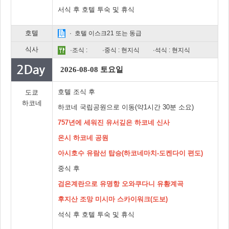
서식 후 호텔 투숙 및 휴식
호텔
· 호텔 이스크21 또는 동급
식사
·조식 :
·중식 : 현지식
·석식 : 현지식
2026-08-08 토요일
호텔 조식 후
도쿄
하코네
하코네 국립공원으로 이동(약1시간 30분 소요)
757년에 세워진 유서깊은 하코네 신사
온시 하코네 공원
아시호수 유람선 탑승(하코네마치-도켄다이 편도)
중식 후
검은계란으로 유명항 오와쿠다니 유황계곡
후지산 조망 미시마 스카이워크(도보)
석식 후 호텔 투숙 및 휴식