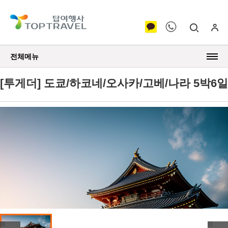
전체메뉴
[투게더] 도쿄/하코네/오사카/고베/나라 5박6일