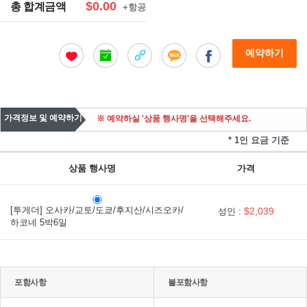
$0.00
총 합계금액
+항공
예약하기
가격정보 및 예약하기
※ 예약하실 '상품 행사명'을 선택해주세요.
* 1인 요금 기준
상품 행사명
가격
[투게더] 오사카/교토/도쿄/후지산/시즈오카/
$2,039
성인 :
하코네 5박6일
포함사항
불포함사항