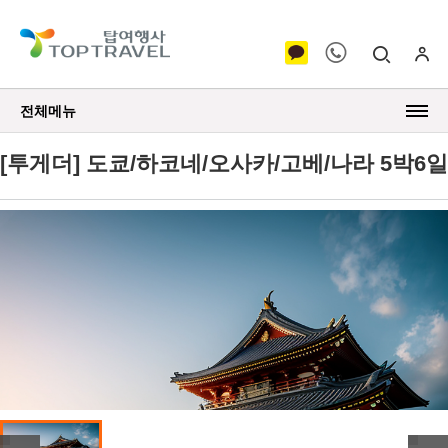
전체메뉴
[투게더] 도쿄/하코네/오사카/고베/나라 5박6일