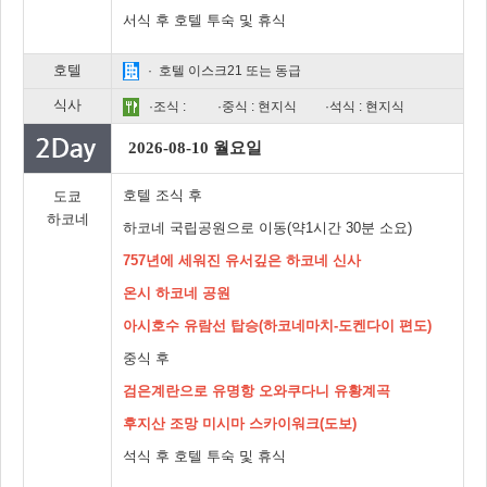
서식 후 호텔 투숙 및 휴식
호텔
· 호텔 이스크21 또는 동급
식사
·조식 :
·중식 : 현지식
·석식 : 현지식
2026-08-10 월요일
호텔 조식 후
도쿄
하코네
하코네 국립공원으로 이동(약1시간 30분 소요)
757년에 세워진 유서깊은 하코네 신사
온시 하코네 공원
아시호수 유람선 탑승(하코네마치-도켄다이 편도)
중식 후
검은계란으로 유명항 오와쿠다니 유황계곡
후지산 조망 미시마 스카이워크(도보)
석식 후 호텔 투숙 및 휴식