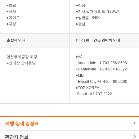
●호텔
●항공
●식사
●기사 & 가이드 팁 $90/1인
●가이드
●싱글룸 : $400
●차량
●점심
출발지 안내
미국 / 한국 긴급 연락처 안내
인천국제공항 미팅
●VA
4인이상 상시출발
- Annandale +1-703-256-0606
- Centerville +1-703-543-2322
●MD
- Ellicott City +1-410-480-0100
●TOP KOREA
-Seoul +02-737-2322
여행 상세 일정표
관광지 정보