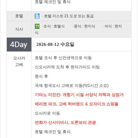
호텔 체크인 및 휴식
호텔
· 호텔 이스트 21 도쿄 또는 동급
·조식 : 호텔식
·중식 : 현지식
·석식 : 현지
식사
식
2026-08-12 수요일
호텔 조식 후 신칸센역으로 이동
오사카
고베
신오사카역 도착 후 현지가이드 미팅
중식 후
국제 항국도시 고베로 이동(약1시간 소요)
기타노 이진칸- 개항기 시절 서양식 저택과 상점가
메리켄 파크, 고베 하버랜드 & 모자이크 쇼핑몰
오사카로 이동
번화가 신사이바시, 도톤보리 관광
호텔 체크인 및 휴식