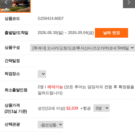
상품코드
G250414-80D7
출발일/도착일
2026.08.30(일) ~ 2026.09.04(금)
날짜 변경
상품구성
간략일정
픽업장소
2명 /
예약가능
(모든 투어는 담당자의 컨펌 후 확정됨을
최소출발인원
알려드립니다)
상품가격
성인(12세 이상)
$2,039
+항공
(2인1실 기준)
선택관광