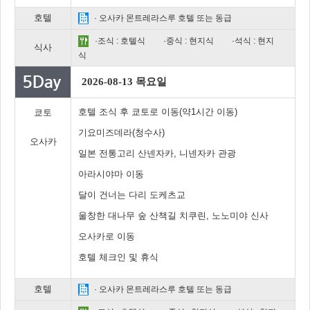
호텔
· 오사카 몬트레라스루 호텔 또는 동급
·조식 : 호텔식
·중식 : 현지식
·석식 : 현지
식사
식
2026-08-13 목요일
호텔 조식 후 쿄토로 이동(약1시간 이동)
쿄토
기요미즈데라(청수사)
오사카
일본 전통고리 산넨자카, 니넨자카 관광
아라시야마 이동
달이 건너는 다리 도케츠교
울창한 대나무 숲 산책길 치쿠린, 노노미야 신사
오사카로 이동
호텔 체크인 및 휴식
호텔
· 오사카 몬트레라스루 호텔 또는 동급