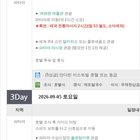
파타야
►
애란완 박물관
관광
파타야로 이동(약 2시간 소요)
★특전 : 태국 전통마사지 2시간(팁 $3 별도, 소아제외)
►세계 3대 쇼인
알카자쇼
또는 콜로세움쇼 관광
►
파타야 야시장
관광 (땡모반 1인 1잔 제공)
호텔 투숙 및 휴식
· (5성급) 만다린 이스트빌 호텔 또는 동급
·조식 : 호텔식
·중식 : 제또쌀국수
·석식 : 무제한삼
2026-09-05 토요일
지역
일정내
파타야
호텔 조식 후 가이드 미팅
스피드 보트를 타고 산호섬으로 이동
►파타야 수상시장인
플로팅마켓
관광