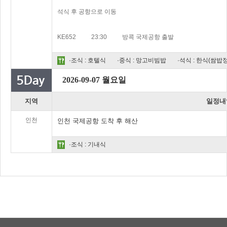
석식 후 공항으로 이동
KE652 23:30 방콕 국제공항 출발
·조식 : 호텔식
·중식 : 망고비빔밥
·석식 : 한식(쌈밥
2026-09-07 월요일
지역
일정내
인천
인천 국제공항 도착 후 해산
·조식 : 기내식