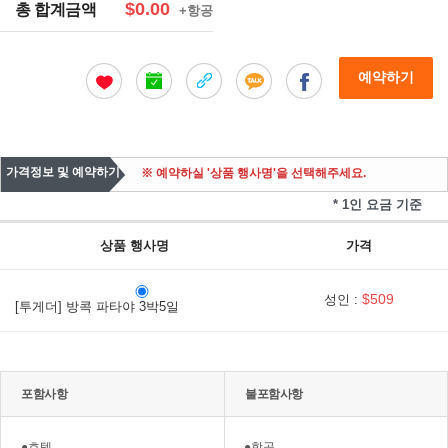
$0.00
총 합계금액
+항공
예약하기
가격정보 및 예약하기
※ 예약하실 '상품 행사명'을 선택해주세요.
* 1인 요금 기준
상품 행사명
가격
$509
성인 :
[투게더] 방콕 파타야 3박5일
포함사항
불포함사항
●호텔
●항공