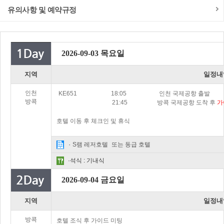
유의사항 및 예약규정
2026-09-03 목요일
지역
일정내
인천
KE651
18:05
인천 국제공항 출발
방콕
21:45
방콕 국제공항 도착 후
가
호텔 이동 후 체크인 및 휴식
·
S램 레저호텔
또는 동급 호텔
·석식 : 기내식
2026-09-04 금요일
지역
일정내
방콕
호텔 조식 후 가이드 미팅