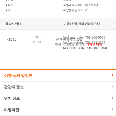
●식사
●기사 & 가이드 팁 $50/인
●가이드
●독방사용료 $125
출발지 안내
미국 / 한국 긴급 연락처 안내
18:05
VA Annandale : 703-256-0606
KE651
인천 국제공항 출발
21:45
VA Centreville : 703-543-2322
방콕 국제공항 도착 후
가이드 미팅
MD Ellicott City : 410-480-0100
여행 상세 일정표
관광지 정보
위치 정보
여행약관