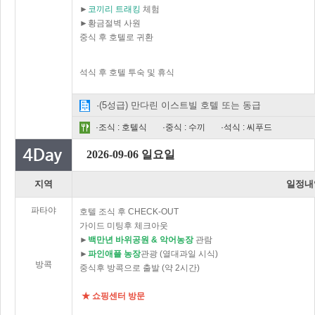
►
코끼리 트래킹
체험
►황금절벽 사원
중식 후 호텔로 귀환
석식 후 호텔 투숙 및 휴식
·
(5성급) 만다린 이스트빌 호텔 또는 동급
·조식 : 호텔식
·중식 : 수끼
·석식 : 씨푸드
2026-09-06 일요일
지역
일정내
파타야
호텔 조식 후 CHECK-OUT
가이드 미팅후 체크아웃
►
백만년 바위공원 & 악어농장
관람
►
파인애플 농장
관광 (열대과일 시식)
방콕
중식후 방콕으로 출발 (약 2시간)
★ 쇼핑센터 방문