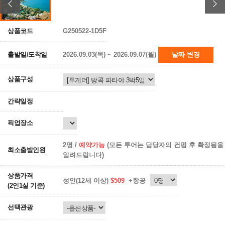
상품코드
G250522-1D5F
출발일/도착일
2026.09.03(목) ~ 2026.09.07(월)
날짜 변경
상품구성
간략일정
픽업장소
2명 /
예약가능
(모든 투어는 담당자의 컨펌 후 확정됨을
최소출발인원
알려드립니다)
상품가격
성인(12세 이상)
$509
+항공
(2인1실 기준)
선택관광