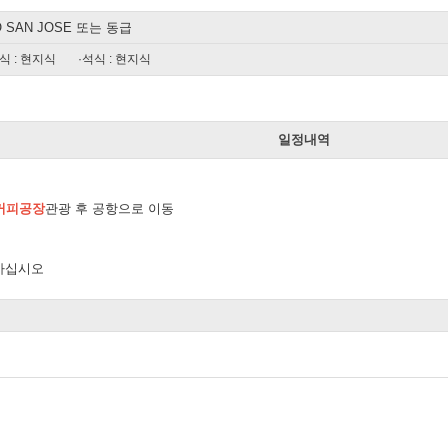
O SAN JOSE 또는 동급
식 : 현지식
·석식 : 현지식
일
일정내역
T 커피공장
관광 후 공항으로 이동
 가십시오