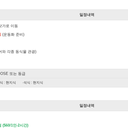
일
일정내역
닷가로 이동
킹
(운동화 준비)
어와 각종 동식물 관광)
 JOSE 또는 동급
식 : 현지식
·석식 : 현지식
일
일정내역
($60/1인-2시간)