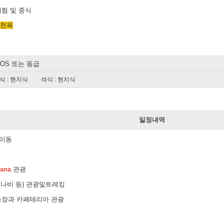
험 및 중식
온천욕
AGOS 또는 동급
식 : 현지식
·석식 : 현지식
일
일정내역
 이동
uana
관광
/나비 등) 관광및트레킹
농장과 카페테리아 관광