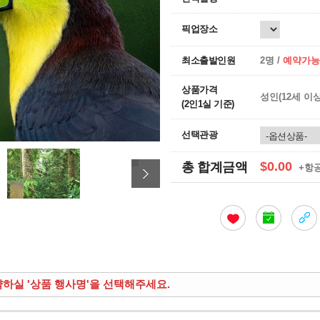
픽업장소
최소출발인원
2명 /
예약가능
상품가격
성인(12세 이
(2인1실 기준)
선택관광
$0.00
총 합계금액
+항
약하실 '상품 행사명'을 선택해주세요.