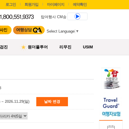
로그인
회원가입
마이페이지
예약확인
탑여행사 CM송
Select Language
▼
검진
원더풀투어
리무진
USIM
8
) ~ 2026.11.29(일)
날짜 변경