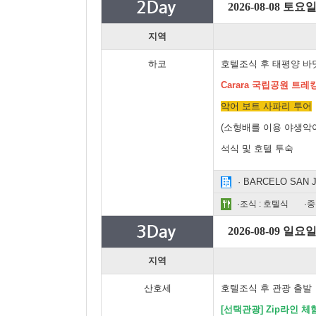
2026-08-08 토요
지역
하코
호텔조식 후 태평양 바
Carara 국립공원 트레
악어 보트 사파리 투어
(소형배를 이용 야생악
석식 및 호텔 투숙
· BARCELO SAN
·조식 : 호텔식
·중
2026-08-09 일요
지역
산호세
호텔조식 후 관광 출발
[선택관광] Zip라인 체험 