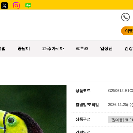
유럽
중남미
고국/아시아
크루즈
입장권
건강
상품코드
G250612-E1C
출발일/도착일
2026.11.25(수
상품구성
간략일정