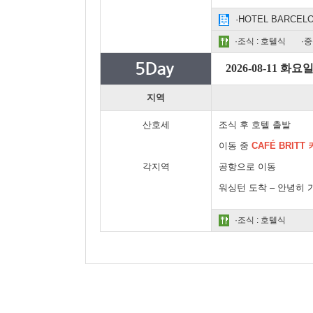
·HOTEL BARCEL
·조식 : 호텔식
·중
2026-08-11 화요
지역
산호세
조식 후 호텔 출발
이동 중
CAFÉ BRIT
각지역
공항으로 이동
워싱턴 도착 – 안녕히
·조식 : 호텔식