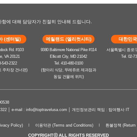
항에 대해 담당자가 친절히 안내해 드립니다.
 (센터빌)
메릴랜드 (엘리컷시티)
대한민국 
dock Rd. #103
9380 Baltimore National Pike #114
서울특별시 종로구 
le, VA 20121
Ellicott City, MD 21042
Tel. 02-7
3-543-2322
Tel. 410-480-0100
트 주차장 건너편)
(항아리 식당, 뚜레쥬르 제과점과
동일 건물에 위치)
0538
2322 │ e-mail : info@toptravelusa.com │ 개인정보관리 책임 : 탑여행사 IT
cy Policy)
이용약관 (Terms and Conditions)
환불정책 (Return P
COPYRIGHTⓒ ALL RIGHTS RESERVED