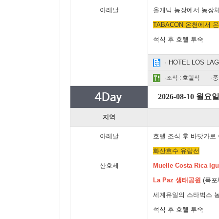
아레날
올개닉 농장에서 농장체
TABACON 온천에서 
석식 후 호텔 투숙
· HOTEL LOS L
·조식 : 호텔식
·중
2026-08-10 월요
지역
아레날
호텔 조식 후 바닷가로
화산호수 유람선
산호세
Muelle Costa Rica Ig
La Paz 생태공원
(폭포
세계유일의 스타벅스 
석식 후 호텔 투숙