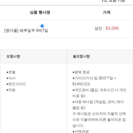
* 1인 요금 기준
상품 행사명
가격
$3,090
성인 :
[원더풀] 페루일주 6박7일
포함사항
불포함사항
●호텔
●왕복 항공
●식사
●가이드/기사 팁 ($20*7일 =
●한인가이드
$140(1인))
●차량
●개인경비 (물값, 자유시간 시 개인
비용 등)
●각종 매너팁 (객실팁, 포터, 테이
블팁 등)
※ 매너팁은 소비자의 자율적 선택
으로 지불여부에 따른 불이익은 없
습니다.
●선택관광