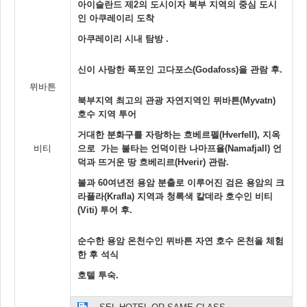
아이슬란드 제2의 도시이자 북부 지역의 중심 도시
인 아쿠레이리 도착
아쿠레이리 시내 탐방 .
신이 사랑한 폭포인 고다포스(Godafoss)을 관람 후.
뮈바튼
북부지역 최고의 관광 자연지역인 뮈바튼(Myvatn)
호수 지역 투어
거대한 분화구를 자랑하는 흐베르펠(Hverfell), 지옥
비티
으로 가는 불타는 언덕이란 나마프욜(Namafjall) 언
덕과 뜨거운 땅 흐베리르(Hverir) 관람.
불과 60여년전 용암 분출로 이루어진 검은 용암의 크
라플라(Krafla) 지역과 청록색 칼데라 호수인 비티
(Viti) 투어 후.
순수한 용암 온천수인 뮈바튼 자연 호수 온천을 체험
한 후 석식
호텔 투숙.