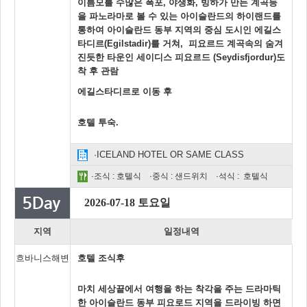
이름모를 수많은 폭포, 야생화, 빙하가 만든 계곡등
을 파노라마로 볼 수 있는 아이슬란드의 하이랜드를
통하여 아이슬란드 동부 지역의 중심 도시인 에길스
타디르(Egilstadir)를 거쳐, 피요르드 계곡속의 숨겨
진듯한 타운인 세이디스 피요르드 (Seydisfjordur)도
착 후 관람
에길스타디르로 이동 후
호텔 투숙.
·ICELAND HOTEL OR SAME CLASS
·조식 : 호텔식 ·중식 : 샌드위치 ·석식 : 호텔식
2026-07-18 토요일
지역
일정내역
흐바니스해변
호텔 조식후
마치 세상끝에서 여행을 하는 착각을 주는 드라마틱
한 아이슬란드 동부 피요로드 지역을 드라이빙 하면