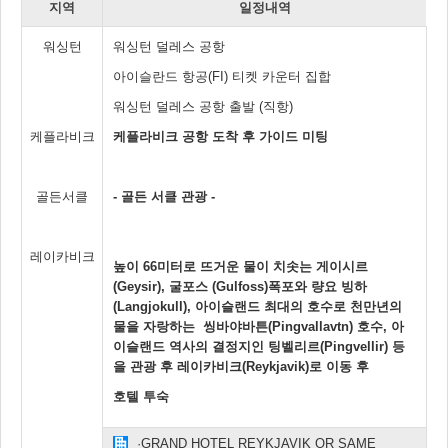
지역
일정내역
워싱턴
워싱턴 덜레스 공항
아이슬란드 항공(FI) 티켓 카운터 집합
워싱턴 덜레스 공항 출발 (직항)
케플라비크
케플라비크 공항 도착 후 가이드 미팅
골든서클
- 골든 서클 관광 -
레이카비크
높이 66미터로 뜨거운 물이 치솟는 게이시르
(Geysir), 굴포스 (Gulfoss)폭포와 량요 빙하
(Langjokull), 아이슬랜드 최대의 호수로 천만년의
물을 자랑하는 씽바야바튼(Pingvallavtn) 호수, 아
이슬랜드 역사의 결정지인 팅벨리르(Pingvellir) 등
을 관광 후 레이카비크(Reykjavik)로 이동 후
호텔 투숙
·GRAND HOTEL REYKJAVIK OR SAME