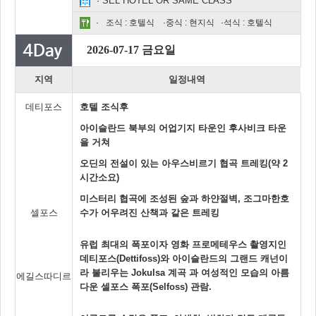
· SEL HOTEL OR SAME CLASS
·
조식 : 호텔식 ·중식 : 현지식 ·석식 : 호텔식
2026-07-17 금요일
지역
일정내역
데티포스
호텔 조식후
아이슬란드 북부의 어업기지 타운인 후사비크 타운
을 거쳐
오딘의 전설이 있는 아우스비르기 협곡 트레킹(약 2
시간소요)
미스터리 협곡에 조성된 숲과 하얀절벽, 조그마한호
셀포스
수가 어우려진 산책과 같은 트레킹
유럽 최대의 폭포이자 영화 프로메테우스 촬영지인
데티포스(Dettifoss)와 아이슬란드의 그랜드 캐넌이
라 불리우는 Jokulsa 계곡 과 여성적인 모습의 아름
에길스따디르
다운 셀포스 폭포(Selfoss) 관람.