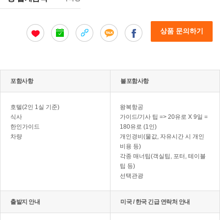
상품 문의하기
포함사항
불포함사항
호텔(2인 1실 기준)
왕복항공
식사
가이드/기사 팁 => 20유로 X 9일 =
한인가이드
180유로 (1인)
차량
개인경비(물값, 자유시간 시 개인
비용 등)
각종 매너팁(객실팁, 포터, 테이블
팁 등)
선택관광
출발지 안내
미국 / 한국 긴급 연락처 안내