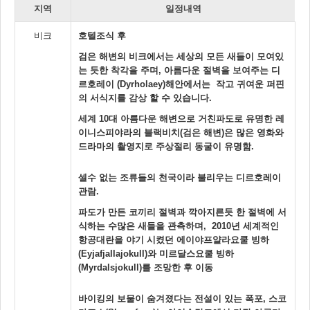
지역
일정내역
비크
호텔조식 후
검은 해변의 비크에서는 세상의 모든 새들이 모여있
는 듯한 착각을 주며, 아름다운 절벽을 보여주는 디
르호레이 (Dyrholaey)해안에서는 작고 귀여운 퍼핀
의 서식지를 감상 할 수 있습니다.
세계 10대 아름다운 해변으로 거친파도로 유명한 레
이니스피야라의 블랙비치(검은 해변)은 많은 영화와
드라마의 촬영지로 주상절리 동굴이 유명함.
셀수 없는 조류들의 천국이라 불리우는 디르호레이
관람.
파도가 만든 코끼리 절벽과 깍아지른듯 한 절벽에 서
식하는 수많은 새들을 관측하며, 2010년 세계적인
항공대란을 야기 시켰던 에이야프얄라요쿨 빙하
(Eyjafjallajokull)와 미르달스요쿨 빙하
(Myrdalsjokull)를 조망한 후 이동
바이킹의 보물이 숨겨졌다는 전설이 있는 폭포, 스코