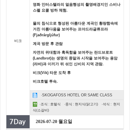
영화 인터스텔라의 얼음행성의 촬영배경지인 스비나
스펠 요쿨 빙하 체험.
물의 침식으로 형성된 아름다운 계곡인 황량함속에
거친 아름다움을 보여주는 프야드라글류프라
(Fjaðrárgljúfur)
비크
계곡 방문 후 관람
자연의 위대함과 혹독함을 보여주는 란드브로트
(Landbrot)는 생명의 종말과 시작을 보여주는 용암
(라바)과 이끼가 뒤 섞인 신비의 지역 관람.
비크(Vik) 타운 도착 후
비크호텔 투숙.
·SKOGAFOSS HOTEL OR SAME CLASS
·조식 : 호텔식 ·중식 : 현지식(닭고기) ·석식 : 현지
식(소갈비)
2026-07-20 월요일