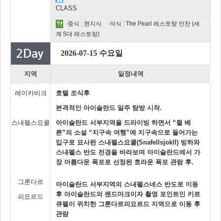
CLASS
·중식 : 현지식 ·석식 : The Pearl 레스토랑 만찬 (세
계 5대 레스토랑)
2026-07-15 수요일
지역
일정내역
레이카비크
호텔 조식후
본격적인 아이슬란드 일주 탐방 시작.
스내펠스요쿨
아이슬란드 서부지역을 드라이빙 하면서 “쥘 베
른”의 소설 “지구속 여행”에 지구속으로 들어가는
입구로 묘사된 스내펠스요쿨(Snafellsjokll) 빙하와
스내펠스 반도 전경을 바라보며 아이슬란드에서 가
장 아름다운 폭포로 선정된 흐라운 폭포 관람 후.
그룬다르
아이슬란드 서부지역의 스내펠스네스 반도로 이동
후 아이슬란드의 랜드마크이자 촬영 포인트인 키르
피요르드
큐펠이 위치한 그룬다르피요르드 지역으로 이동 후
관람