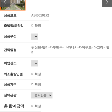
상품코드
ASI0010172
출발일/도착일
미확정
상품구성
워싱턴-델리-카투만두- 바라나시-자이푸르- 아그라 - 델
간략일정
리
픽업장소
최소출발인원
미확정
상품가격
미확정
선택관광
총 합계금액
미확정