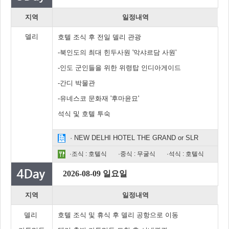
지역
일정내역
델리
호텔 조식 후 전일 델리 관광
-북인도의 최대 힌두사원 '악샤르담 사원'
-인도 군인들을 위한 위령탑 인디아게이드
-간디 박물관
-유네스코 문화재 '후마윤묘'
석식 및 호텔 투숙
· NEW DELHI HOTEL THE GRAND or SLR
·조식 : 호텔식
·중식 : 무굴식
·석식 : 호텔식
2026-08-09 일요일
지역
일정내역
델리
호텔 조식 및 휴식 후 델리 공항으로 이동