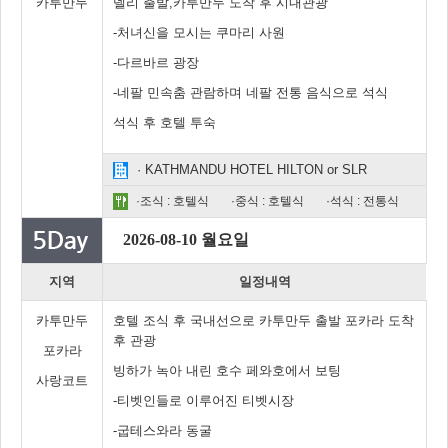
카투만두
델리 출발,카투만두 도착 후 시내관광
-처녀신을 모시는 쿠마리 사원
-다르바르 광장
-네팔 민속춤 관람하며 네팔 전통 음식으로 석식
석식 후 호텔 투숙
· KATHMANDU HOTEL HILTON or SLR
·조식 : 호텔식
·중식 : 호텔식
·석식 : 전통식
2026-08-10 월요일
지역
일정내역
카투만두
호텔 조식 후 국내선으로 카투만두 출발 포카라 도착
후 관광
포카라
빙하가 녹아 내린 호수 페와호에서 보팅
사랑코트
-티벳인들로 이루어진 티벳시장
-굽테스와라 동굴