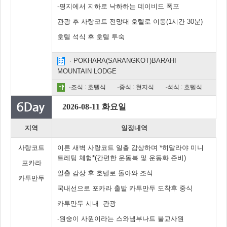
-평지에서 지하로 낙하하는 데이비드 폭포
관광 후 사랑코트 전망대 호텔로 이동(1시간 30분)
호텔 석식 후 호텔 투숙
· POKHARA(SARANGKOT)BARAHI
MOUNTAIN LODGE
·조식 : 호텔식
·중식 : 현지식
·석식 : 호텔식
2026-08-11 화요일
지역
일정내역
사랑코트
이른 새벽 사랑코트 일출 감상하며 *히말라야 미니
트레팅 체험*(간편한 운동복 및 운동화 준비)
포카라
일출 감상 후 호텔로 돌아와 조식
카투만두
국내선으로 포카라 출발 카투만두 도착후 중식
카투만두 시내 관광
-원숭이 사원이라는 스와냄부나트 불교사원