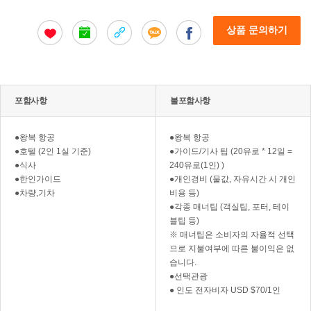
상품 문의하기
포함사항
불포함사항
●왕복 항공
●왕복 항공
●호텔 (2인 1실 기준)
●가이드/기사 팁 (20유로 * 12일 =
●식사
240유로(1인) )
●한인가이드
●개인경비 (물값, 자유시간 시 개인
●차량,기차
비용 등)
●각종 매너팁 (객실팁, 포터, 테이
블팁 등)
※ 매너팁은 소비자의 자율적 선택
으로 지불여부에 따른 불이익은 없
습니다.
●선택관광
● 인도 전자비자 USD $70/1인