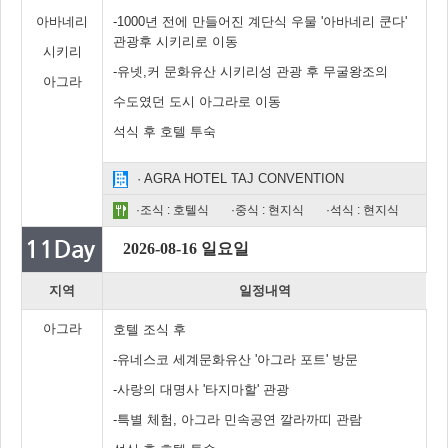
아바네리
-1000년 전에 만들어진 계단식 우물 '아바네리 쿤다'
관광후 시키리로 이동
시키리
-유넷,커 문화유산 시키리성 관광 후 무굴왕조의
아그라
수도였던 도시 아그라로 이동
석식 후 호텔 투숙
· AGRA HOTEL TAJ CONVENTION
·조식 : 호텔식
·중식 : 현지식
·석식 : 현지식
2026-08-16 일요일
지역
일정내역
아그라
호텔 조식 후
-유네스코 세계문화유산 '아그라 포트' 방문
-사랑의 대명사 '타지마할' 관광
-특별 체험, 아그라 민속공연 깔라까띠 관람