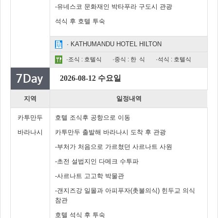
-유네스코 문화재인 박타푸라 구도시 관광
석식 후 호텔 투숙
· KATHUMANDU HOTEL HILTON
·조식 : 호텔식
·중식 : 한 식
·석식 : 호텔식
2026-08-12 수요일
지역
일정내역
카투만두
호텔 조식후 공항으로 이동
바라나시
카투만두 출발해 바라나시 도착 후 관광
-부처가 처음으로 가르쳤던 사르나트 사원
-초전 설법지인 다메크 수투파
-사르나트 고고학 박물관
-갠지즈강 일몰과 아피푸자(촛불의식) 힌두교 의식
참관
호텔 석식 후 투숙