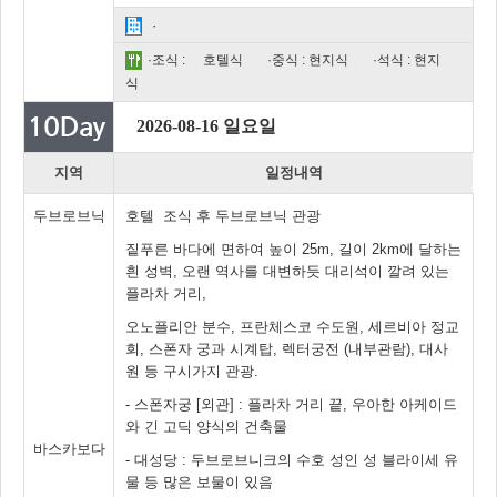
·
·조식 :
호텔식
·중식 : 현지식
·석식 : 현지
식
2026-08-16 일요일
지역
일정내역
두브로브닉
호텔 조식 후 두브로브닉 관광
짙푸른 바다에 면하여 높이 25m, 길이 2km에 달하는
흰 성벽, 오랜 역사를 대변하듯 대리석이 깔려 있는
플라차 거리,
오노플리안 분수, 프란체스코 수도원, 세르비아 정교
회, 스폰자 궁과 시계탑, 렉터궁전 (내부관람), 대사
원 등 구시가지 관광.
- 스폰자궁 [외관] : 플라차 거리 끝, 우아한 아케이드
와 긴 고딕 양식의 건축물
바스카보다
- 대성당 : 두브로브니크의 수호 성인 성 블라이세 유
물 등 많은 보물이 있음