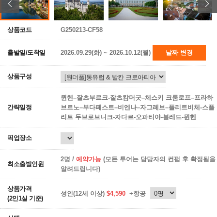
상품코드
G250213-CF58
출발일/도착일
2026.09.29(화) ~ 2026.10.12(월)
날짜 변경
상품구성
뮌헨–잘츠부르크-잘츠캄머굿–체스키 크룸로프–프라하
간략일정
브르노–부다페스트–비엔나–자그레브–플리트비체-스플
리트 두브로브니크-자다르-오파티야-블레드-뮌헨
픽업장소
2명 /
예약가능
(모든 투어는 담당자의 컨펌 후 확정됨을
최소출발인원
알려드립니다)
상품가격
성인(12세 이상)
$4,590
+항공
(2인1실 기준)