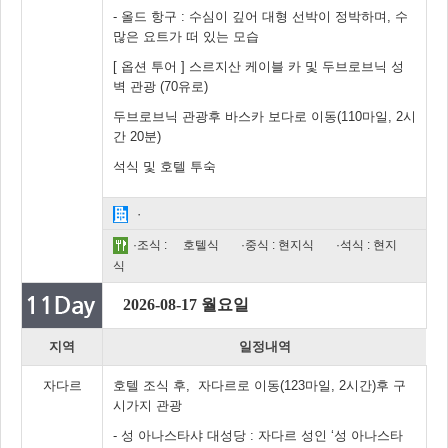
- 올드 항구 : 수심이 깊어 대형 선박이 정박하며, 수
많은 요트가 떠 있는 모습
[ 옵션 투어 ] 스르지산 케이블 카 및 두브로브닉 성
벽 관광 (70유로)
두브로브닉 관광후 바스카 보다로 이동(110마일, 2시
간 20분)
석식 및 호텔 투숙
·
·조식 :
호텔식
·중식 : 현지식
·석식 : 현지
식
2026-08-17 월요일
지역
일정내역
자다르
호텔 조식 후, 자다르로 이동(123마일, 2시간)후 구
시가지 관광
- 성 아나스타샤 대성당 : 자다르 성인 ‘성 아나스타