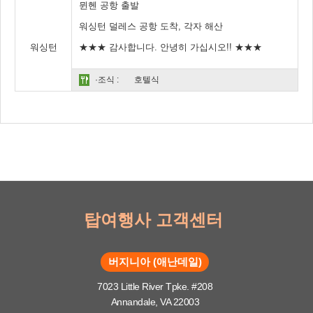
뮌헨 공항 출발
워싱턴 덜레스 공항 도착, 각자 해산
워싱턴
★★★ 감사합니다. 안녕히 가십시오!! ★★★
·조식 :
호텔식
탑여행사 고객센터
버지니아 (애난데일)
7023 Little River Tpke. #208
Annandale, VA 22003