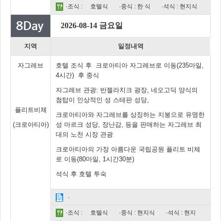
·조식 :
호텔식
·중식 : 한 식
·석식 : 현지식
2026-08-14 금요일
지역
일정내역
자그레브
호텔 조식 후 크로아티아 자그레브로 이동(235마일,
4시간) 후 중식
자그레브 관광: 반젤라치크 광장, 네오고딕 양식의
첨탑이 인상적인 성 스테판 성당,
플리트비체
크로아티아와 자그레브를 상징하는 지붕으로 유명한
(크로아티아)
성 마르크 성당, 장난감, 등을 판매하는 자그레브 최
대의 노천 시장 관광
크로아티아의 가장 아름다운 국립공원 플리트 비체
로 이동(80마일, 1시간30분)
석식 후 호텔 투숙
·
·조식 :
호텔식
·중식 : 현지식
·석식 : 현지