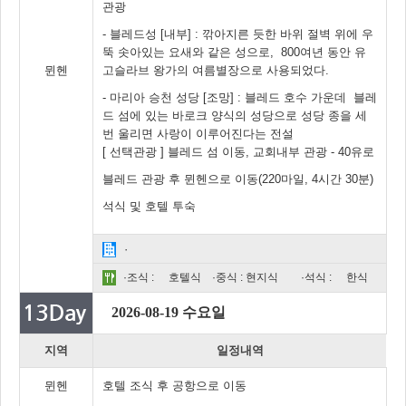
관광
- 블레드성 [내부] : 깎아지른 듯한 바위 절벽 위에 우
뚝 솟아있는 요새와 같은 성으로, 800여년 동안 유
뮌헨
고슬라브 왕가의 여름별장으로 사용되었다.
- 마리아 승천 성당 [조망] : 블레드 호수 가운데 블레
드 섬에 있는 바로크 양식의 성당으로 성당 종을 세
번 울리면 사랑이 이루어진다는 전설
[ 선택관광 ] 블레드 섬 이동, 교회내부 관광 - 40유로
블레드 관광 후 뮌헨으로 이동(220마일, 4시간 30분)
석식 및 호텔 투숙
·
·조식 :
호텔식
·중식 : 현지식
·석식 :
한식
2026-08-19 수요일
지역
일정내역
뮌헨
호텔 조식 후 공항으로 이동