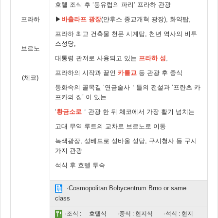
호텔 조식 후 ‘동유럽의 파리‘ 프라하 관광
프라하
▶
바츨라프 광장
(얀후스 종교개혁 광장), 화약탑,
프라하 최고 건축물 천문 시계탑, 천년 역사의 비투
스성당,
브르노
대통령 관저로 사용되고 있는
프라하 성
,
프라하의 시작과 끝인
카를교
등 관광 후 중식
(체코)
동화속의 골목길 ‘연금술사＇들의 전설과 ‘프란츠 카
프카의 집’ 이 있는
‘
황금소로
＇관광 한 뒤 체코에서 가장 활기 넘치는
고대 무역 루트의 교차로 브르노로 이동
녹색광장, 성베드로 성바울 성당, 구시청사 등 구시
가지 관광
석식 후 호텔 투숙
·Cosmopolitan Bobycentrum Brno or same
class
·조식 :
호텔식
·중식 : 현지식
·석식 : 현지