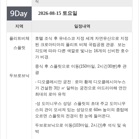
식
2026-08-15 토요일
지역
일정내역
플리트비체
호텔 조식 후 유네스코 지정 세계 자연유산으로 지정
된 크로아티아의 플리트 비체 국립공원 관광. 보는
스플릿
각도에 따라 다른 색깔로 빛나는 16개의 신비한 호수
가 비경.
중식 후 스플릿으로 이동(150마일, 2시간30분)후 관
광
두브로브닉
- 디오클레시안 궁전 : 로마 황제 디오클레시아누스
가 건설한 3만 ㎡ 달하는 궁전으로 아드리아해 연안
최대의 로마 유적
-성 도미니우스 성당: 스플릿의 초대 주교 도미니우
스의 관이 모셔져 있는 성당으로 60m 높이의 종탑에
오르면 스플릿의 전경이 한 눈에 들어온다.
두브로브닉으로 이동(103마일, 2시간)후 석식 및 숙
박