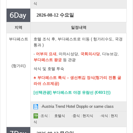
식
2026-08-12 수요일
지역
일정내역
부다페스트
호텔 조식 후, 부다페스트로 이동 ( 헝가리수도, 국경
통과 )
-
어부의 요새
, 마차시성당,
국회의사당
, 다뉴브강,
부다페스트 왕궁
등 관광
(헝가리)
석식 및 호텔 투숙
♣ 부다페스트 특식 – 생선튀김 정식(헝가리 전통 굴
라쉬 스프제공)
[선택관광] 부다페스트 야경 유람선 (€40/1인)
·Austria Trend Hotel Dopplo or same class
·조식 :
호텔식
·중식 : 현지식
·석식 : 현지
식