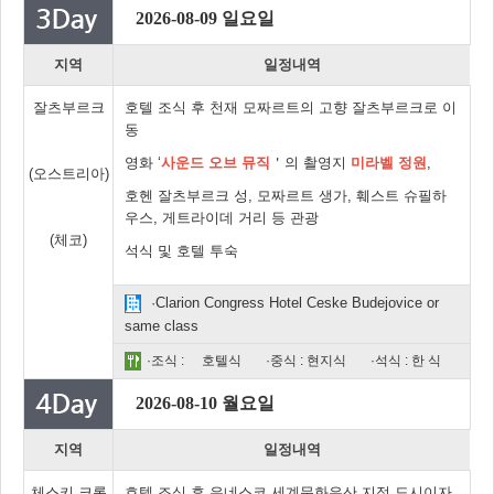
2026-08-09 일요일
지역
일정내역
잘츠부르크
호텔 조식 후 천재 모짜르트의 고향 잘츠부르크로 이
동
영화 ‘
사운드 오브 뮤직
＇의 촬영지
미라벨 정원
,
(오스트리아)
호헨 잘츠부르크 성, 모짜르트 생가, 훼스트 슈필하
우스, 게트라이데 거리 등 관광
(체코)
석식 및 호텔 투숙
·Clarion Congress Hotel Ceske Budejovice or
same class
·조식 :
호텔식
·중식 : 현지식
·석식 : 한 식
2026-08-10 월요일
지역
일정내역
체스키 크롬
호텔 조식 후 유네스코 세계문화유산 지정 도시이자