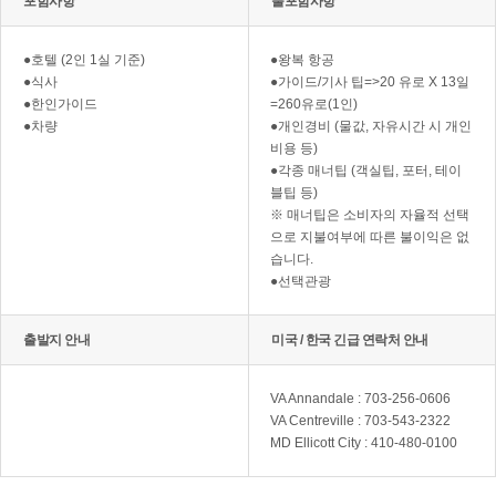
포함사항
불포함사항
●호텔 (2인 1실 기준)
●왕복 항공
●식사
●가이드/기사 팁=>20 유로 X 13일
●한인가이드
=260유로(1인)
●차량
●개인경비 (물값, 자유시간 시 개인
비용 등)
●각종 매너팁 (객실팁, 포터, 테이
블팁 등)
※ 매너팁은 소비자의 자율적 선택
으로 지불여부에 따른 불이익은 없
습니다.
●선택관광
출발지 안내
미국 / 한국 긴급 연락처 안내
VA Annandale : 703-256-0606
VA Centreville : 703-543-2322
MD Ellicott City : 410-480-0100