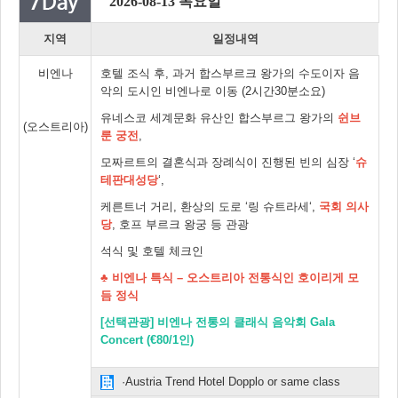
2026-08-13 목요일
지역
일정내역
비엔나
호텔 조식 후, 과거 합스부르크 왕가의 수도이자 음
악의 도시인 비엔나로 이동 (2시간30분소요)
유네스코 세계문화 유산인 합스부르그 왕가의
쉰브
(오스트리아)
룬 궁전
,
모짜르트의 결혼식과 장례식이 진행된 빈의 심장 ‘
슈
테판대성당
‘,
케른트너 거리, 환상의 도로 ‘링 슈트라세‘,
국회 의사
당
, 호프 부르크 왕궁 등 관광
석식 및 호텔 체크인
♣ 비엔나 특식 – 오스트리아 전통식인 호이리게 모
듬 정식
[선택관광] 비엔나 전통의 클래식 음악회 Gala
Concert (€80/1인)
·Austria Trend Hotel Dopplo or same class