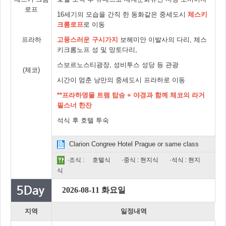
로프
16세기의 모습을 간직 한 동화같은 중세도시
체스키
크롬로프
로 이동
프라하
고풍스러운 구시가지
보헤미안 이발사의 다리, 체스
키크롬노프 성 및 망토다리,
스보르노스티광장, 성비투스 성당 등 관광
(체코)
시간이 멈춘 낭만의 중세도시 프라하로 이동
**프라하명물 트램 탑승 + 야경과 함께 체코의 라거
필스너 한잔
석식 후 호텔 투숙
Clarion Congree Hotel Prague or same class
·조식 :
호텔식
·중식 : 현지식
·석식 : 현지
식
2026-08-11 화요일
지역
일정내역