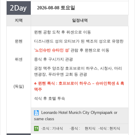
2026-08-08 토요일
지역
일정내역
뮌헨 공항 도착 후 퓌센으로 이동
뮌헨
디즈니랜드 성의 모티브가 된 백조의 성으로 유명한
‘
노인슈반 슈타인 성
' 관람 후 뮌헨으로 이동
퓌센
중식 후 구시가지 관광
궁정 맥주 양조장 호프브로이 하우스, 시청사, 마리
엔광장, 푸라우엔 교회 등 관광
♣
뮌헨 특식 : 호프브로이 하우스 – 슈바인학센 & 흑
(독일)
맥주
석식 후 호텔 투숙
Leonardo Hotel Munich City Olympiapark or
same class
·조식 : 기내식
·중식 :
현지식
·석식 : 현지식