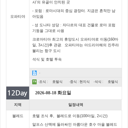
샤’의 유골이 안치된 곳
- 포럼 : 로마시대의 중심 광장터. 지금은 흔적만 남
오파티야
아있음
- 성 도나타 성당 : 자다르의 대표 건물로 로마 포럼
기둥을 그대로 사용
크로아티아 최고의 휴양도시 오파티야로 이동(160마
일, 3시간)후 관광. 오파티야는 아드리아해의 진주라
불리는 항구 도시
석식 및 호텔 투숙
·
·조식 :
호텔식
·중식 : 현지식
·석식 :
호텔식
2026-08-18 화요일
지역
일정내역
블레드
호텔 조식 후, 블레드로 이동(100마일, 2시간)
알프스 산맥에 둘러싸인 아름다운 호수 마을 블레드