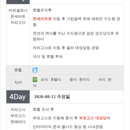
호텔조식후
바르셀로나
몬세라트
몬세라트로
이동 후 기암절벽 위에 세워진 수도원 관
자라고사
람.
천년의 역사를 지닌 수도원으로 검은 성모상으로 유
명하다
자라고사로 이동 후 필라 대성당등 관광
석식 및 호텔 투숙
호텔
·
·조식 : 호텔식
·중식 : 현지식
·석식 : 한
식사
식
2026-08-12 수요일
호텔 조식 후
자라고사
부르고스
부르고스로 이동해 중식 후
부르고스 대성당
과
폰페라다
산타마리아 문과 엘시드 동상 등 시내관광.