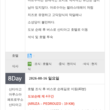
아르수아는 현대적인 도시로 역사적인 유산은 많이
남아 있지않다. 아르수아는 팔라스데레이 처럼
치즈로 유명하고 고딕양식의 막달레나
소성당이 볼만하다.
도보 순례 후 버스로 산티아고 호텔로 이동
석식 및 호텔 투숙
호텔
·
·조식 : 호텔식
·중식 : 현지식
·석식 : 현지
식사
식
2026-08-16 일요일
호텔 조식 후 버스로 순례길로 이동(40분)
산티아고
아루스아
도보순례 제 4구간
페트로우소
(ARUZA – PEDROUZO : 19 KM)
산티아고