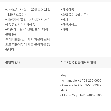
●가이드/기사 팁 => 20유로 X 11일
●왕복항공
= 120유로(1인)
●호텔 (2인 1실 기준)
●개인경비 (물값, 자유시간 시 개인
●식사
비용 등), 선택관광비용
●한인가이드
●각종 매너팁 (객실팁, 포터, 테이
●차량
블팁 등)
※ 매너팁은 소비자의 자율적 선택
으로 지불여부에 따른 불이익은 없
습니다.
출발지 안내
미국 / 한국 긴급 연락처 안내
●VA
- Annandale +1-703-256-0606
- Centerville +1-703-543-2322
●MD
- Ellicott City +1-410-480-0100