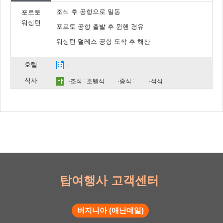
조식 후 공항으로 일동
포르토
워싱턴
포르토 공항 출발 후 뮌헨 경유
워싱턴 덜레스 공항 도착 후 해산
호텔
·
식사
·조식 : 호텔식
·중식 :
·석식 :
탑여행사 고객센터
버지니아 (애난데일)