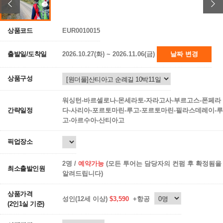
상품코드
EUR0010015
출발일/도착일
2026.10.27(화) ~ 2026.11.06(금)
날짜 변경
상품구성
워싱턴-바르셀로나-몬세라토-자라고사-부르고스-폰페라
간략일정
다-사리아-포르토마린-루고-포르토마린-필라스데레이-루
고-아르수아-산티아고
픽업장소
2명 /
예약가능
(모든 투어는 담당자의 컨펌 후 확정됨을
최소출발인원
알려드립니다)
상품가격
성인(12세 이상)
$3,590
+항공
(2인1실 기준)