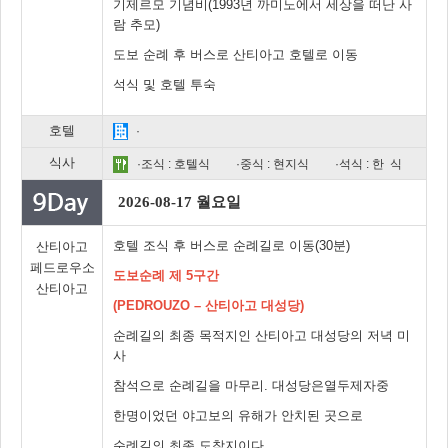
기제르모 기념비(1993년 까미노에서 세상을 떠난 사
람 추모)
도보 순례 후 버스로 산티아고 호텔로 이동
석식 및 호텔 투숙
호텔
·
식사
·조식 : 호텔식
·중식 : 현지식
·석식 : 한 식
2026-08-17 월요일
호텔 조식 후 버스로 순례길로 이동(30분)
산티아고
페드로우소
도보순례 제 5구간
산티아고
(PEDROUZO – 산티아고 대성당)
순례길의 최종 목적지인 산티아고 대성당의 저녁 미
사
참석으로 순례길을 마무리. 대성당은열두제자중
한명이었던 야고보의 유해가 안치된 곳으로
순례길의 최종 도착지이다.