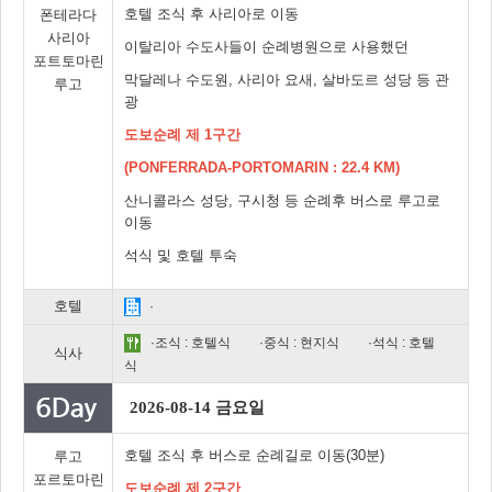
호텔 조식 후 사리아로 이동
폰테라다
사리아
이탈리아 수도사들이 순례병원으로 사용했던
포트토마린
막달레나 수도원, 사리아 요새, 살바도르 성당 등 관
루고
광
도보순례 제 1구간
(PONFERRADA-PORTOMARIN : 22.4 KM)
산니콜라스 성당, 구시청 등 순례후 버스로 루고로
이동
석식 및 호텔 투숙
호텔
·
·조식 : 호텔식
·중식 : 현지식
·석식 : 호텔
식사
식
2026-08-14 금요일
호텔 조식 후 버스로 순례길로 이동(30분)
루고
포르토마린
도보순례 제 2구간