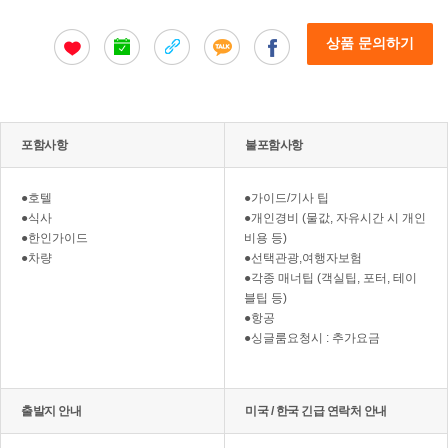
상품 문의하기
포함사항
불포함사항
●호텔
●가이드/기사 팁
●식사
●개인경비 (물값, 자유시간 시 개인
●한인가이드
비용 등)
●차량
●선택관광,여행자보험
●각종 매너팁 (객실팁, 포터, 테이
블팁 등)
●항공
●싱글룸요청시 : 추가요금
출발지 안내
미국 / 한국 긴급 연락처 안내