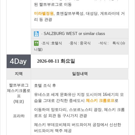
된 짤쯔부르그로 이동
미라벨정원
, 호엔잘쯔부륵성, 대성당, 게트라이데 거
리 등 관광
· SALZBURG WEST or similar class
·조식 :호텔식
·중식 : 중국식
·석식 :
특식 (슈
니첼)
2026-08-11 화요일
지역
일정내역
짤쯔부르그
호텔 조식 후
체스키크롬로
유네스코 세계 문화유산 지정 도시이며 16세기의 모
프
습을 그대로 간직한 중세도시
체스키 크롬로프
로
(체코)
이동하여 망토다리, 스보르노스티 광장, 체스키 크롬
로프 성 외관 등 구시가지 관광
프라하
체스키 부데요비체의 버드와이저 공장에서 신선한
버드와이저 맥주 제공