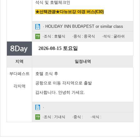
석식 및 호텔체크인
★선택관광★
다뉴브강 야경 버스(€30)
· HOLIDAY INN BUDAPEST or similar class
·조식 : 호텔식
·중식 : 중국식
·석식 : 굴라쉬
2026-08-15 토요일
지역
일정내역
부다페스트
호텔 조식 후
공항으로 이동 각지역으로 출발
각지역
감사합니다. 안녕히 가세요.
·
·조식 : 기내식
·중식 :
·석식 :