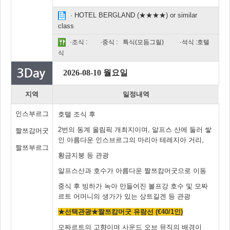
· HOTEL BERGLAND (★★★★) or similar
class
·조식 :
·중식 :
특식(모듬그릴)
·석식 :호텔
식
2026-08-10 월요일
지역
일정내역
인스부르그
호텔 조식 후
2번의 동계 올림픽 개최지이며, 알프스 산에 둘러 쌓
짤쯔감머굿
인 아름다운 인스브르그의 마리아 테레지아 거리,
짤쯔부르그
황금지붕 등 관광
알프스산과 호수가 아름다운 짤쯔캄머굿으로 이동
중식 후 빙하가 녹아 만들어진 볼프강 호수 및 모짜
르트 어머니의 생가가 있는 상트길겐 등 관광
★선택관광★짤쯔캄머굿 유람선 (€40/1인)
모짜르트의 고향이며 사운드 오브 뮤직의 배경이