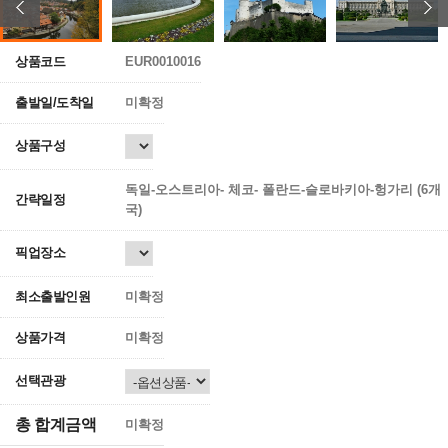
상품코드
EUR0010016
출발일/도착일
미확정
상품구성
독일-오스트리아- 체코- 폴란드-슬로바키아-헝가리 (6개
간략일정
국)
픽업장소
최소출발인원
미확정
상품가격
미확정
선택관광
총 합계금액
미확정