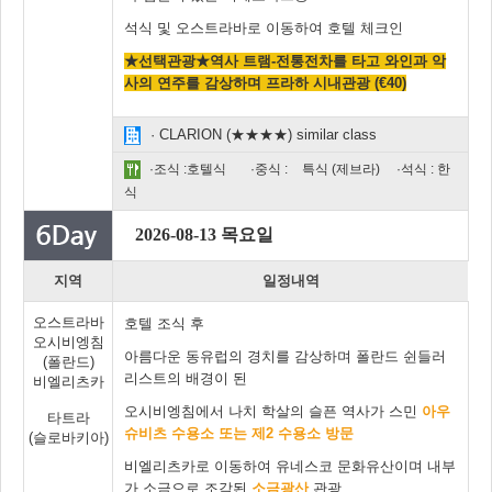
석식 및 오스트라바로 이동하여 호텔 체크인
★선택관광★
역사 트램-전통전차를 타고 와인과 악
사의 연주를 감상하며 프라하 시내관광 (€40)
· CLARION (★★★★) similar class
·조식 :호텔식
·중식 :
특식 (제브라)
·석식 : 한
식
2026-08-13 목요일
지역
일정내역
오스트라바
호텔 조식 후
오시비엥침
아름다운 동유럽의 경치를 감상하며 폴란드 쉰들러
(폴란드)
리스트의 배경이 된
비엘리츠카
오시비엥침에서 나치 학살의 슬픈 역사가 스민
아우
타트라
슈비츠 수용소 또는 제2 수용소 방문
(슬로바키아)
비엘리츠카로 이동하여 유네스코 문화유산이며 내부
가 소금으로 조각된
소금광산
관광