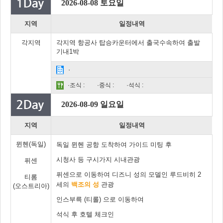
2026-08-08 토요일
지역
일정내역
각지역
각지역 항공사 탑승카운터에서 출국수속하여 출발
기내1박
·
·조식 :
·중식 :
·석식 :
2026-08-09 일요일
지역
일정내역
뮌헨(독일)
독일 뮌헨 공항 도착하여 가이드 미팅 후
시청사 등 구시가지 시내관광
퓌센
퓌센으로 이동하여 디즈니 성의 모델인 루드비히 2
티롬
세의
백조의 성
관광
(오스트리아)
인스부륵 (티롤) 으로 이동하여
석식 후 호텔 체크인