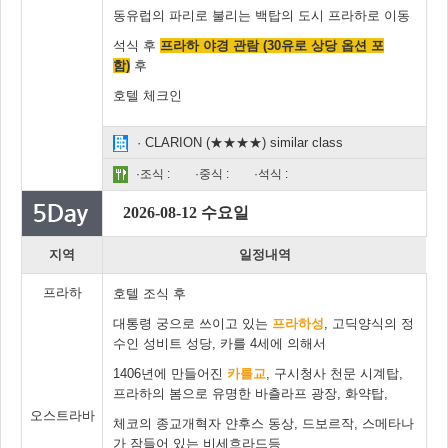
동유럽의 파리로 불리는 백탑의 도시 프라하로 이동
석식 후
프라하 야경 관람 (30유로 상당 옵션 포
함)
후
호텔 체크인
· CLARION (★★★★) similar class
·조식 :
·중식 :
·석식 :
2026-08-12 수요일
지역
일정내역
프라하
호텔 조식 후
대통령 궁으로 쓰이고 있는
프라하성
, 고딕양식의 정
수인 성비트 성당, 카를 4세에 의해서
1406년에 만들어진
카를교
, 구시청사 천문 시계탑,
프라하의 봄으로 유명한 바츨라프 광장, 화약탑,
오스트라바
체코의 종교개혁자 얀후스 동상, 드보르작, 스메타나
가 잠들어 있는 비세흐라드등