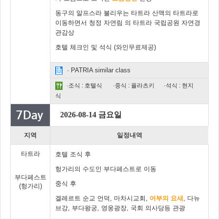
동구의 알프스라 불리우는 타트라 산맥의 타트라로
이동하면서 청정 자연림 의 타트라 국립공원 자연경
관감상
호텔 체크인 및 석식 (와인무료제공)
· PATRIA similar class
·조식 : 호텔식
·중식 : 플라츠키
·석식 : 현지
식
2026-08-14 금요일
지역
일정내역
타트라
호텔 조식 후
헝가리의 수도인 부다페스트로 이동
부다페스트
중식 후
(헝가리)
겔레르트 순교 언덕, 마차시교회,
어부의 요새
, 다뉴
브강, 부다왕궁, 영웅광장, 국회 의사당등 관광