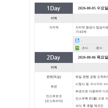
2026-08-05 수요
지역
각지역
각지역 항공사 탑승카
기내1박
·
·조식 :
·중식 :
2026-08-06 목요
지역
뮌헨(독일)
독일 뮌헨 공항 도착하
시청사 등 구시가지 시
퓌센
퓌센으로 이동하여 디즈
인스부르크
인스부륵 (티롤) 으로
(오스트리아)
석식 후 호텔 체크인