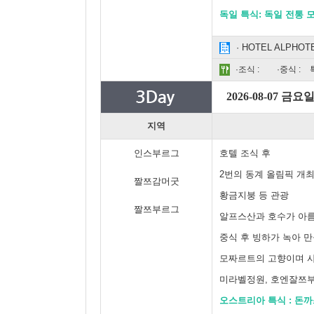
독일 특식: 독일 전통 
· HOTEL ALPHOTEL 
·조식 :
·중식 :
2026-08-07 금요
지역
인스부르그
호텔 조식 후
2번의 동계 올림픽 개
짤쯔감머굿
황금지붕 등 관광
짤쯔부르그
알프스산과 호수가 아
중식 후 빙하가 녹아 
모짜르트의 고향이며 사
미라벨정원, 호엔잘쯔부
오스트리아 특식 : 돈