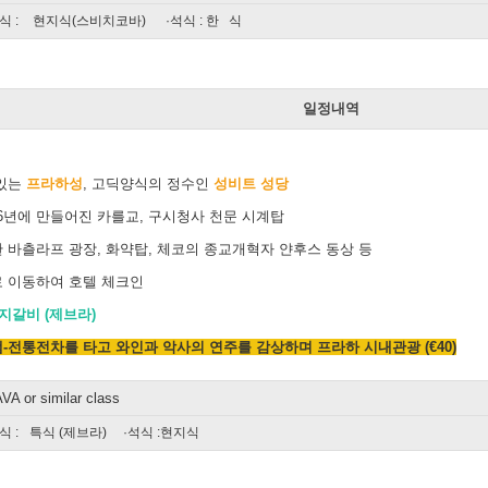
식 :
현지식(스비치코바)
·석식 : 한 식
일
일정내역
 있는
프라하성
, 고딕양식의 정수인
성비트 성당
06년에 만들어진 카를교, 구시청사 천문 시계탑
 바츨라프 광장, 화약탑, 체코의 종교개혁자 얀후스 동상 등
 이동하여 호텔 체크인
지갈비 (제브라)
-전통전차를 타고 와인과 악사의 연주를 감상하며 프라하 시내관광 (€40)
 or similar class
식 :
특식 (제브라)
·석식 :현지식
일