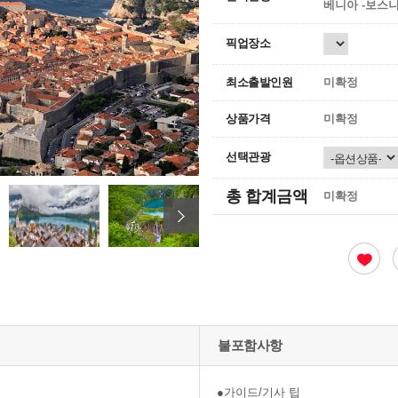
베니아 -보스니
픽업장소
최소출발인원
미확정
상품가격
미확정
선택관광
총 합계금액
미확정
불포함사항
●가이드/기사 팁