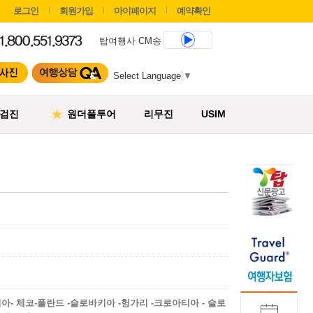
로그인
회원가입
마이페이지
예약확인
탑여행사 CM송
Select Language
▼
검진
원더풀투어
리무진
USIM
아- 체코-폴란드 -슬로바키아 -헝가리 -크로아티아 - 슬로