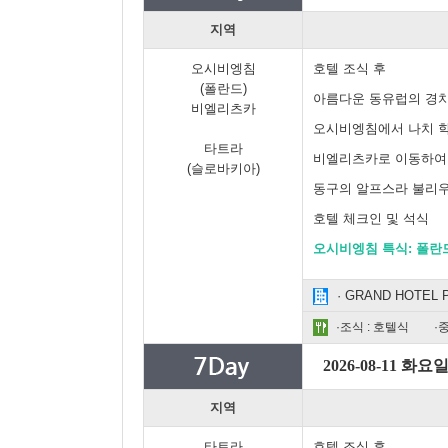
지역
오시비엥침
호텔 조식 후
(폴란드)
아름다운 동유럽의 경치
비엘리츠카
오시비엥침에서 나치 
타트라
비엘리츠카로 이동하여
(슬로바키아)
동구의 알프스라 불리우
호텔 체크인 및 석식
오시비엥침 특식: 폴란
· GRAND HOTEL PR
·조식 : 호텔식
·
2026-08-11 화요
지역
타트라
호텔 조식 후