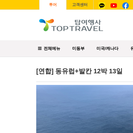
투어
고객센터
전체메뉴
미동부
미국/캐나다
[연합] 동유럽+발칸 12박 13일