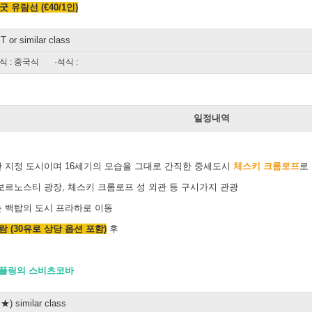
유람선 (€40/1인)
r similar class
식 : 중국식
·석식 :
일
일정내역
 지정 도시이며 16세기의 모습을 그대로 간직한 중세도시
체스키 크롬로프
로
보르노스티 광장, 체스키 크롬로프 성 외관 등 구시가지 관광
 백탑의 도시 프라하로 이동
 (30유로 상당 옵션 포함)
후
덤플링의 스비츠코바
 similar class