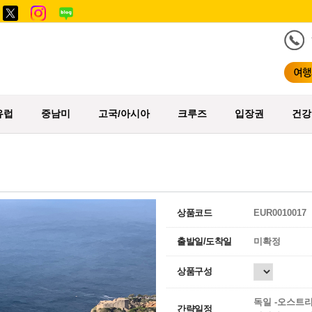
유럽
중남미
고국/아시아
크루즈
입장권
건강
상품코드
EUR0010017
출발일/도착일
미확정
상품구성
독일 -오스트리
간략일정