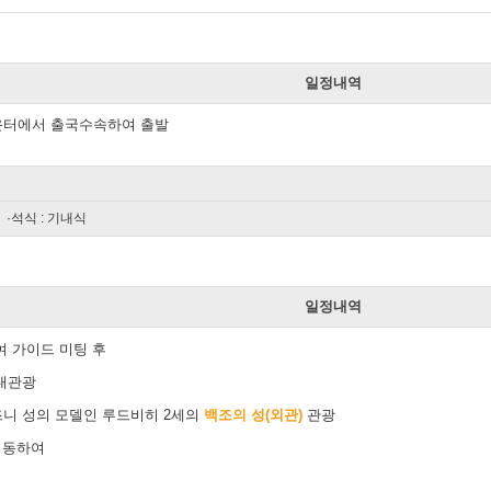
일
일정내역
운터에서 출국수속하여 출발
·석식 : 기내식
일
일정내역
여 가이드 미팅 후
내관광
니 성의 모델인 루드비히 2세의
백조의 성(외관)
관광
 이동하여