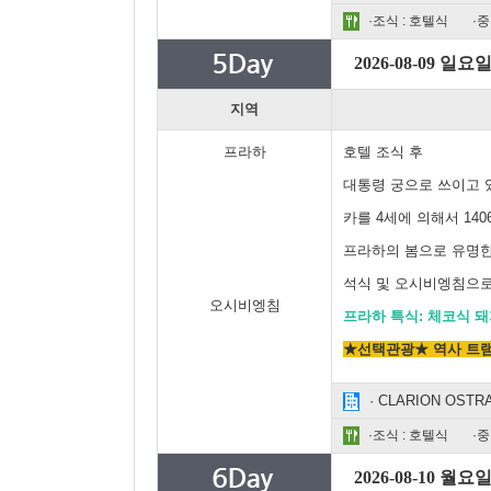
·조식 : 호텔식
·중
2026-08-09 일요
지역
프라하
호텔 조식 후
대통령 궁으로 쓰이고
카를 4세에 의해서 14
프라하의 봄으로 유명한
석식 및 오시비엥침으로
오시비엥침
프라하 특식: 체코식 돼
★선택관광★
역사 트램
· CLARION OSTRAVA
·조식 : 호텔식
·중
2026-08-10 월요