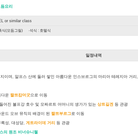
모듬요리
or similar class
특식(모듬그릴)
·석식 : 호텔식
일
일정내역
최지이며, 알프스 산에 둘러 쌓인 아름다운 인스브르그의 마리아 테레지아 거리,
름다운
짤쯔캄머굿
으로 이동
만들어진 볼프강 호수 및 모짜르트 어머니의 생가가 있는
상트길겐
등 관광
운드 오브 뮤직의 배경이 된
짤쯔부르그
로 이동
륵성, 대성당,
게트라이데 거리
등 관광
까스의 원조 비너슈니첼