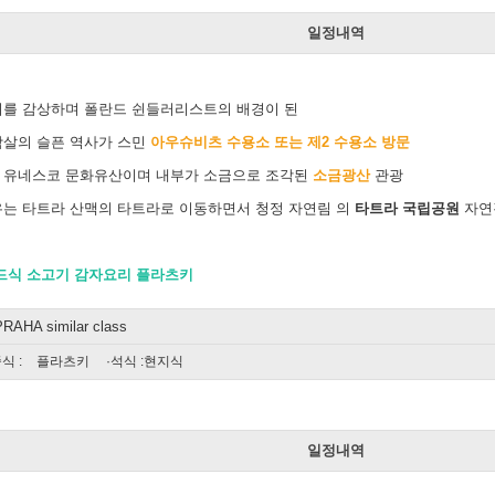
일정내역
를 감상하며 폴란드 쉰들러리스트의 배경이 된
학살의 슬픈 역사가 스민
아우슈비츠 수용소
또는 제2 수용소 방문
 유네스코 문화유산이며 내부가 소금으로 조각된
소금광산
관광
는 타트라 산맥의 타트라로 이동하면서 청정 자연림 의
타트라 국립공원
자연
드식 소고기 감자요리 플라츠키
AHA similar class
중식 :
플라츠키
·석식 :현지식
일
일정내역