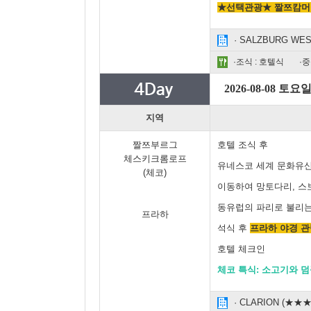
★선택관광★ 짤쯔캄머굿 
· SALZBURG WEST o
·조식 : 호텔식
·중
2026-08-08 토요
지역
짤쯔부르그
호텔 조식 후
체스키크롬로프
유네스코 세계 문화유산
(체코)
이동하여 망토다리, 스
동유럽의 파리로 불리는
프라하
석식 후
프라하 야경 관람
호텔 체크인
체코 특식: 소고기와 
· CLARION (★★★★)