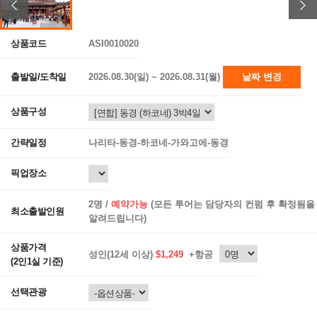
상품코드
ASI0010020
출발일/도착일
2026.08.30(일) ~ 2026.08.31(월)
날짜 변경
상품구성
간략일정
나리타-동경-하코네-가와고에-동경
픽업장소
2명 /
예약가능
(모든 투어는 담당자의 컨펌 후 확정됨을
최소출발인원
알려드립니다)
상품가격
성인(12세 이상)
$1,249
+항공
(2인1실 기준)
선택관광