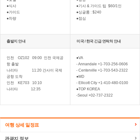
●식사
●기사 & 가이드 팁 $60/1인
●가이드
●싱글룸 : $240
●차량
●점심
출발지 안내
미국 / 한국 긴급 연락처 안내
인천 OZ102 09:00 인천 국제공
●VA
항 출발
- Annandale +1-703-256-0606
나리타 11:20 간사이 국제
- Centerville +1-703-543-2322
공항 도착
●MD
인천 KE703 10:10
- Ellicott City +1-410-480-0100
나리타 12:35
●TOP KOREA
-Seoul +02-737-2322
여행 상세 일정표
관광지 정보