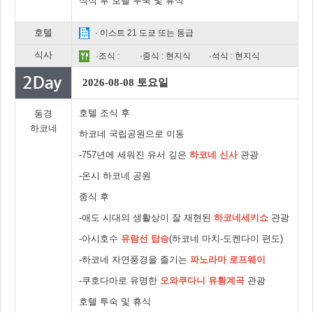
석식 후 호텔 투숙 및 휴식
호텔
· 이스트 21 도쿄 또는 동급
식사
·조식 :
·중식 : 현지식
·석식 : 현지식
2026-08-08 토요일
호텔 조식 후
동경
하코네
하코네 국립공원으로 이동
-757년에 세워진 유서 깊은
하코네 신사
관광
-온시 하코네 공원
중식 후
-애도 시대의 생활상이 잘 재현된
하코네세키쇼
관광
-아시호수
유람선 탑승
(하코네 마치-도켄다이 편도)
-하코네 자연풍경을 즐기는
파노라마 로프웨이
-쿠호다마로 유명한
오와쿠다니 유황계곡
관광
호텔 투숙 및 휴식