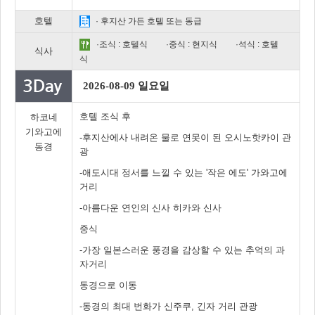
호텔
· 후지산 가든 호텔 또는 동급
·조식 : 호텔식
·중식 : 현지식
·석식 : 호텔
식사
식
2026-08-09 일요일
호텔 조식 후
하코네
기와고에
-후지산에사 내려온 물로 연못이 된 오시노핫카이 관
동경
광
-애도시대 정서를 느낄 수 있는 '작은 에도' 가와고에
거리
-아름다운 연인의 신사 히카와 신사
중식
-가장 일본스러운 풍경을 감상할 수 있는 추억의 과
자거리
동경으로 이동
-동경의 최대 번화가 신주쿠, 긴자 거리 관광