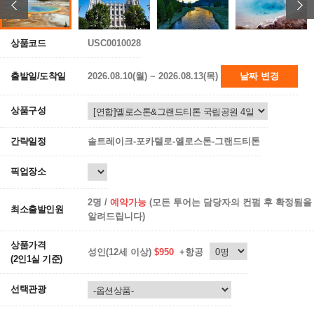
상품코드
USC0010028
출발일/도착일
2026.08.10(월) ~ 2026.08.13(목)
날짜 변경
상품구성
간략일정
솔트레이크-포카텔로-옐로스톤-그랜드티톤
픽업장소
2명 /
예약가능
(모든 투어는 담당자의 컨펌 후 확정됨을
최소출발인원
알려드립니다)
상품가격
성인(12세 이상)
$950
+항공
(2인1실 기준)
선택관광