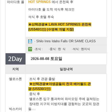
아이다호 폴
HOT SPRINGS
에서 온천욕 후
아이다호 폴 도착 석식후 체크인
석식 후 호텔 투숙
★선택관광★ LAVA HOT SPRINGS 온천욕
(US$40/1인) (수영복 개별 지참)
· Shilo Inns Idaho Falls OR SAME CLASS
·조식 :
·중식 : 한 식
·석식 : 현지식
2026-08-08 토요일
지역
일정내역
옐로스톤
조식 후 관광 출발
★선택관광★야생곰들의 천국 베어월드 관
광 (US$30/1인)
중식 후
옐로스톤 입구 통과하여 와이오밍 주에 걸쳐있는
장대한 지구의 이방지대를 경험하는 곳곳의 장관
빅스카이
들….