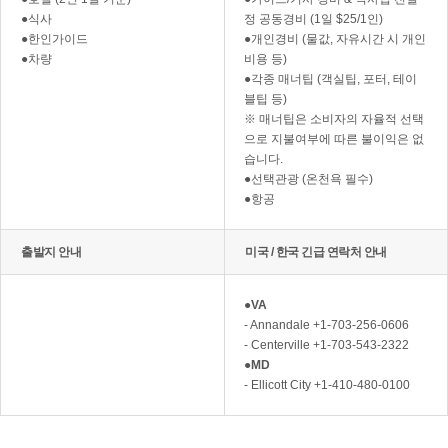
●식사
정 공동경비 (1일 $25/1인)
●한인가이드
●개인경비 (물값, 자유시간 시 개인
●차량
비용 등)
●각종 매너팁 (객실팁, 포터, 테이
블팁 등)
※ 매너팁은 소비자의 자율적 선택
으로 지불여부에 따른 불이익은 없
습니다.
●선택관광 (온천욕 필수)
●항공
출발지 안내
미국 / 한국 긴급 연락처 안내
●
VA
- Annandale +1-703-256-0606
- Centerville +1-703-543-2322
●
MD
- Ellicott City +1-410-480-0100