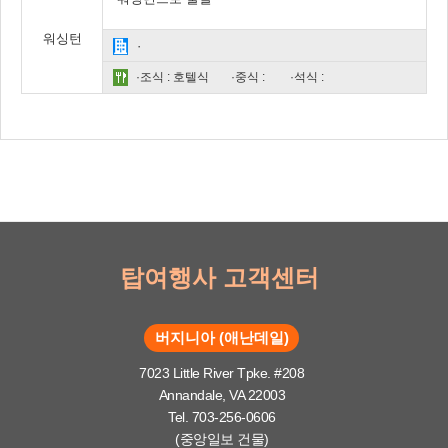
워싱턴
·
·조식 : 호텔식
·중식 :
·석식 :
탑여행사 고객센터
버지니아 (애난데일)
7023 Little River Tpke. #208
Annandale, VA 22003
Tel. 703-256-0606
(중앙일보 건물)