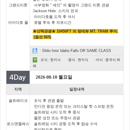
그랜드티톤
서부영화 " 셰인" 의 촬영지 그랜드 티톤 관광
Jackson Hole: 스키의 천국
아이다호폴 도착 후 석식
아이다호 폴
호텔 투숙 후 자유시간
★선택관광★ 10450FT 의 랑데뷰 MT. TRAM 투어.
(옵션 $65)
· Shilo Inns Idaho Falls OR SAME CLASS
·조식 : 현지식
·중식 : 현지식
·석식 : 중국식 뷔
페
2026-08-10 월요일
지역
일정내역
솔트레이크
조식 후 관광 출발
인디언 용암 온천 또는 크리스탈 핫 스프링 온천
솔트레잌 시티 도착 후 중식
몰몬 성전 또는 주청사 관광
로스앤젤레스
솔트레잌 시티 공항 도착 후 탑승 수석
워싱턴으로 출발