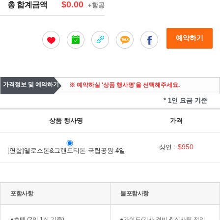
$0.00
총 합계금액
+항공
예약하기
가격정보 및 예약하기
※ 예약하실 '상품 행사명'을 선택해주세요.
* 1인 요금 기준
상품 행사명
가격
$950
성인 :
[연합]옐로스톤&그랜드티톤 국립공원 4일
포함사항
불포함사항
●호텔 (2인 1실 기준)
●가이드/기사 경비 & 식사팁 전일