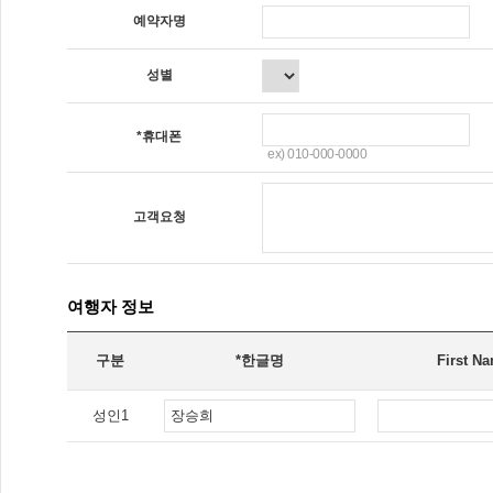
예약자명
성별
*휴대폰
ex) 010-000-0000
고객요청
여행자 정보
구분
*한글명
First N
성인
1