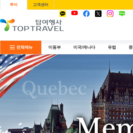
투어
고객센터
전체메뉴
미동부
미국/캐나다
유럽
중
USIM
항공권