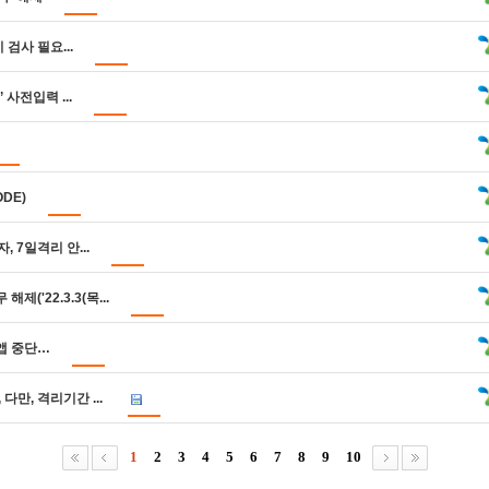
검사 필요...
사전입력 ...
DE)
 7일격리 안...
('22.3.3(목...
앱 중단…
다만, 격리기간 ...
1
2
3
4
5
6
7
8
9
10