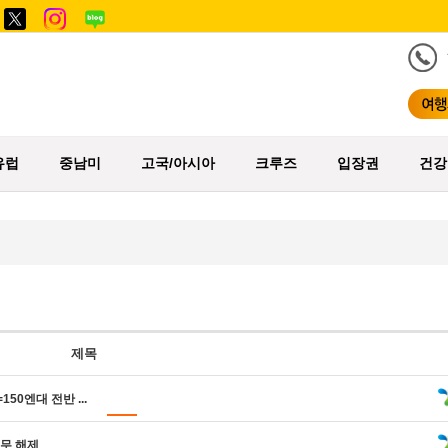
유럽
중남미
고국/아시아
크루즈
입장권
건강
제목
50엔대 전반 ...
의무 해제