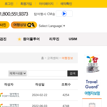
로그인
회원가입
마이페이지
예약확인
탑여행사 CM송
Select Language
▼
검진
원더풀투어
리무진
USIM
홈 > 고객센터 >
여행정보
작성자
작성일
조회수
2024-02-22
4254
2022-06-03
4748