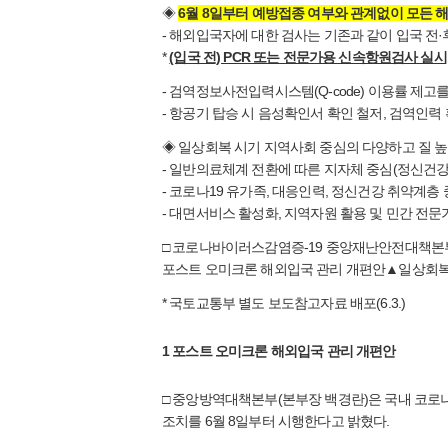
◈
6월 8일부터 예방접종 여부와 관계없이 모든
- 해외입국자에 대한 검사는 기존과 같이 입국 전·
*
(입국 전) PCR 또는 전문가용 신속항원검사 실시, 
- 검역정보사전입력시스템(Q-code) 이용률 제고
- 항공기 탑승 시 음성확인서 확인 철저, 검역인력
◈ 일상회복 시기 지역사회 중심의 다양하고 질 높
- 일반의료체계 전환에 따른 지자체 중심(정신건
- 코로나19 유가족, 대응인력, 정신건강 취약계층
- 대면서비스 활성화, 지역자원 활용 및 민간 전
□ 코로나바이러스감염증-19 중앙재난안전대책본부
포스트 오미크론 해외입국 관리 개편안▲일상회복을
* 국토교통부 별도 보도참고자료 배포(6.3.)
1 포스트 오미크론 해외입국 관리 개편안
□ 중앙방역대책본부(본부장 백경란)은 국내 코로
조치를 6월 8일부터 시행한다고 밝혔다.