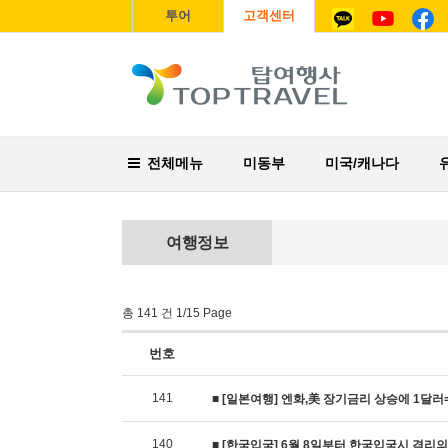
투어
고객센터
전체메뉴
미동부
미국/캐나다
여행정보
총 141 건 1/15 Page
번호
141
■ [일본여행] 엔화,美 장기금리 상승에 1달러=1
140
■ [한국입국] 6월 8일부터 한국입국시 격리