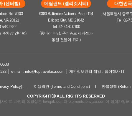
 (센터빌)
메릴랜드 (엘리컷시티)
대한민국 
dock Rd. #103
9380 Baltimore National Pike #114
서울특별시 종로구 
le, VA 20121
Ellicott City, MD 21042
Tel. 02-7
3-543-2322
Tel. 410-480-0100
트 주차장 건너편)
(항아리 식당, 뚜레쥬르 제과점과
동일 건물에 위치)
0538
2322 │ e-mail : info@toptravelusa.com │ 개인정보관리 책임 : 탑여행사 IT
cy Policy)
이용약관 (Terms and Conditions)
환불정책 (Return P
COPYRIGHTⓒ ALL RIGHTS RESERVED
이트 사진과 동영상은 lovepik.com과 elements.envato.com에 정식가입