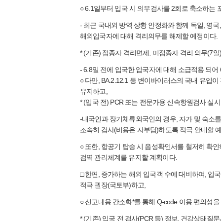
○ 6.1일부터 입국 시 의무검사를 2회로 축소하
- 최근 국내외 방역 상황 안정화와 함께 독일, 
해외입국자에 대해 격리의무를 해제할 예정이다.
* (기존) 접종자 격리면제, 미접종자 격리 의무(7일
- 6.8일 전에 입국한 입국자에 대해 소급적용 되어
○ 다만, BA.2.12.1 등 변이바이러스의 국내 
유지하고,
* (입국 전) PCR 또는 전문가용 신속항원검사 실시,
-내국인과 장기체류외국인의 경우, 자가 및 숙소
조속히 검사(비용은 자부담)하도록 적극 안내할 
○ 또한, 항공기 탑승 시 음성확인서를 철저히 
검역 관리체계를 유지할 계획이다.
□ 한편, 증가하는 해외 입국객 수에 대비하여, 
적극 권장(국토부)하고,
○ 신고내용 간소화*를 통해 Q-code 이용 편의성을
* (기존) 입국 전 검사(PCR 등) 정보, 건강상태