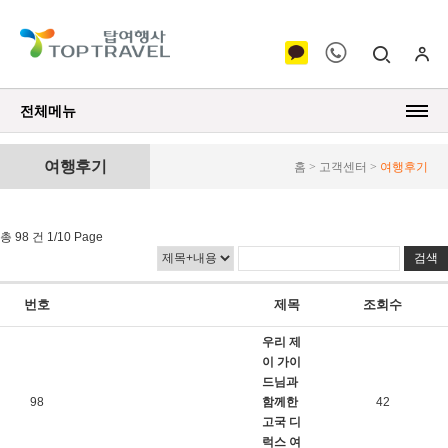
전체메뉴
여행후기
홈 > 고객센터 >
여행후기
총 98 건 1/10 Page
번호
제목
조회수
우리 제
이 가이
드님과
98
함께한
42
고국 디
럭스 여