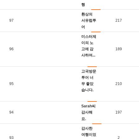
행
환상의
97
서유럽투
217
어
미스터제
이의 노
96
고에 감
189
사하며...
고국방문
투어 너
95
무 좋았
210
습니다.
Sarah씨
94
감사해
197
요.
감사한
여행이었
93
2