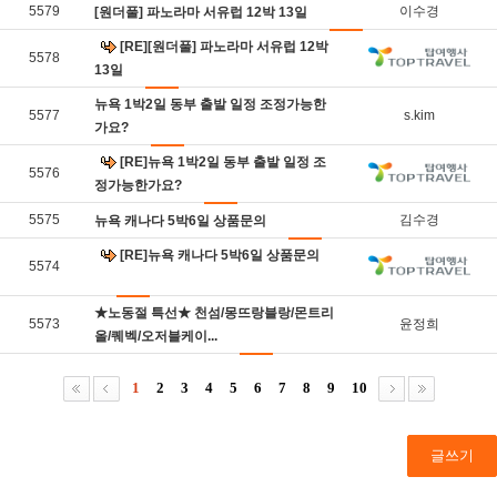
5579
이수경
[원더풀] 파노라마 서유럽 12박 13일
[RE][원더풀] 파노라마 서유럽 12박
5578
13일
뉴욕 1박2일 동부 출발 일정 조정가능한
5577
s.kim
가요?
[RE]뉴욕 1박2일 동부 출발 일정 조
5576
정가능한가요?
5575
김수경
뉴욕 캐나다 5박6일 상품문의
[RE]뉴욕 캐나다 5박6일 상품문의
5574
★노동절 특선★ 천섬/몽뜨랑블랑/몬트리
5573
윤정희
올/퀘벡/오저블케이...
1
2
3
4
5
6
7
8
9
10
글쓰기