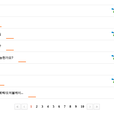
일
?
가능한가요?
벡/오저블케이...
1
2
3
4
5
6
7
8
9
10