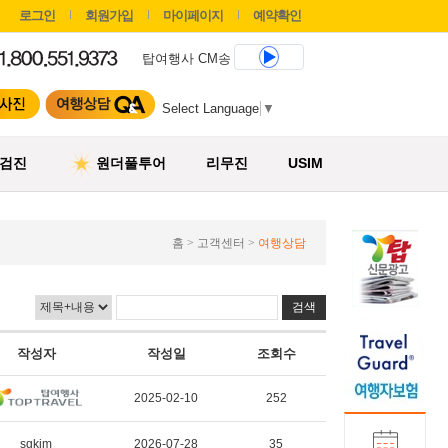
로그인
회원가입
마이페이지
예약확인
탑여행사 CM송
Select Language
▼
검진
원더풀투어
리무진
USIM
홈 > 고객센터 >
여행상담
작성자
작성일
조회수
2025-02-10
252
sgkim
2026-07-28
35