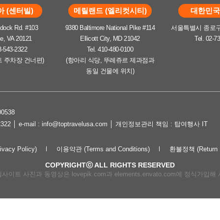
 (센터빌)
메릴랜드 (엘리컷시티)
대한민국 
dock Rd. #103
9380 Baltimore National Pike #114
서울특별시 종로구 
le, VA 20121
Ellicott City, MD 21042
Tel. 02-7
3-543-2322
Tel. 410-480-0100
트 주차장 건너편)
(항아리 식당, 뚜레쥬르 제과점과
동일 건물에 위치)
0538
2322 │ e-mail : info@toptravelusa.com │ 개인정보관리 책임 : 탑여행사 IT
cy Policy)
이용약관 (Terms and Conditions)
환불정책 (Return P
COPYRIGHTⓒ ALL RIGHTS RESERVED
이트 사진과 동영상은 lovepik.com과 elements.envato.com에 정식가입