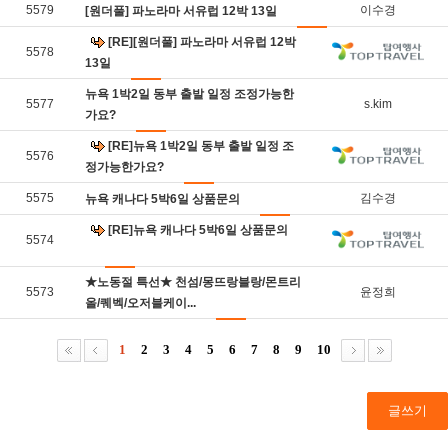
5579
이수경
[원더풀] 파노라마 서유럽 12박 13일
[RE][원더풀] 파노라마 서유럽 12박
5578
13일
뉴욕 1박2일 동부 출발 일정 조정가능한
5577
s.kim
가요?
[RE]뉴욕 1박2일 동부 출발 일정 조
5576
정가능한가요?
5575
김수경
뉴욕 캐나다 5박6일 상품문의
[RE]뉴욕 캐나다 5박6일 상품문의
5574
★노동절 특선★ 천섬/몽뜨랑블랑/몬트리
5573
윤정희
올/퀘벡/오저블케이...
1
2
3
4
5
6
7
8
9
10
글쓰기