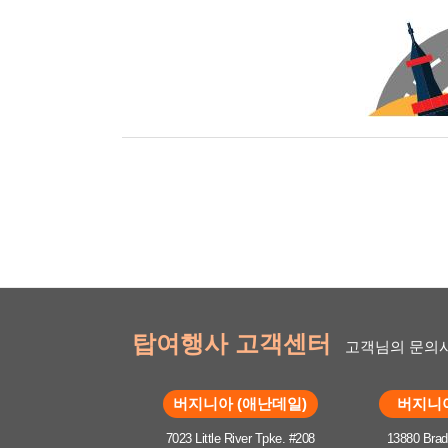
탑여행사 고객센터
고객님의 문의사
버지니아 (애난데일)
버지니아
7023 Little River Tpke. #208
13880 Brad