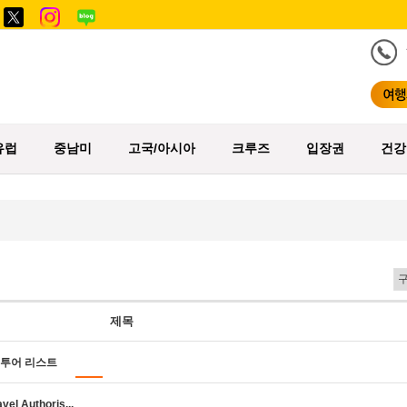
유럽
중남미
고국/아시아
크루즈
입장권
건강
제목
풀투어 리스트
l Authoris...