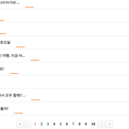
이아가라 ...
일 토요일
행, 지금 바...
요!
 모두 함께!! ...
물들자!
1
2
3
4
5
6
7
8
9
10