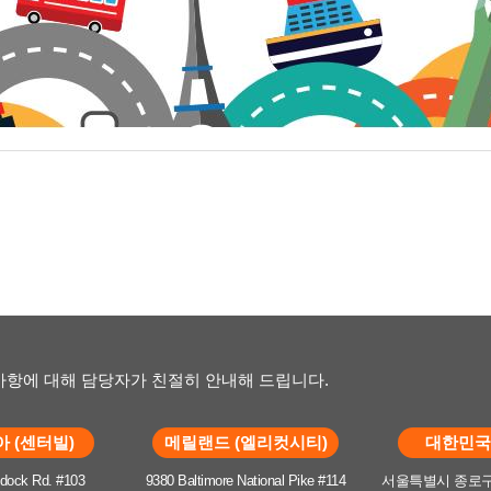
항에 대해 담당자가 친절히 안내해 드립니다.
 (센터빌)
메릴랜드 (엘리컷시티)
대한민국 
dock Rd. #103
9380 Baltimore National Pike #114
서울특별시 종로구 