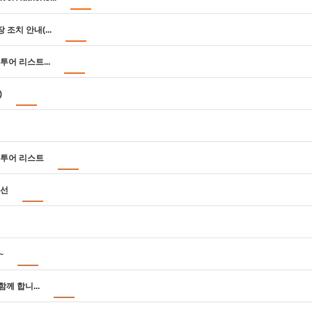
조치 안내(...
투어 리스트...
)
풀투어 리스트
특선
~
함께 합니...