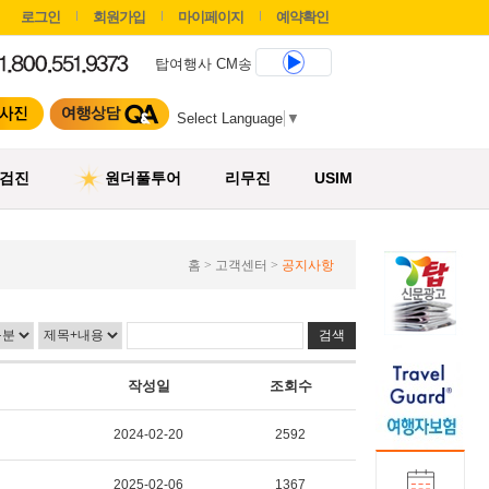
로그인
회원가입
마이페이지
예약확인
탑여행사 CM송
Select Language
▼
검진
원더풀투어
리무진
USIM
홈 > 고객센터 >
공지사항
작성일
조회수
2024-02-20
2592
2025-02-06
1367