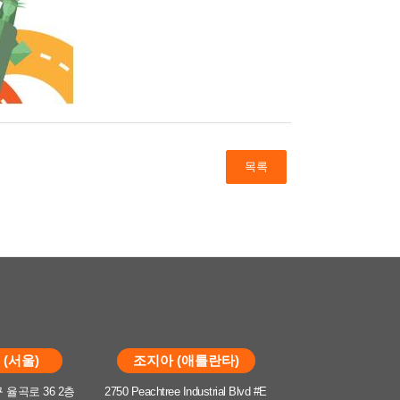
목록
(서울)
조지아 (애틀란타)
율곡로 36 2층
2750 Peachtree Industrial Blvd #E