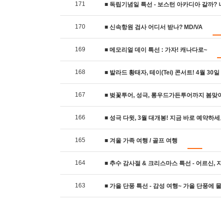
171
■ 독립기념일 특선 - 보스턴 아카디아 갈까? 나
170
■ 신속항원 검사 어디서 받나? MD/VA
169
■ 메모리얼 데이 특선 : 가자! 캐나다로~
168
■ 발라드 황태자, 테이(Tei) 콘서트! 4월 30
167
■ 벚꽃투어, 성극, 롱우드가든투어까지 봄맞이 여
166
■ 성극 다윗, 3월 대개봉! 지금 바로 예약하세
165
■ 겨울 가족 여행 / 골프 여행
164
■ 추수 감사절 & 크리스마스 특선 - 어르신, 자녀
163
■ 가을 단풍 특선 - 감성 여행~ 가을 단풍에 