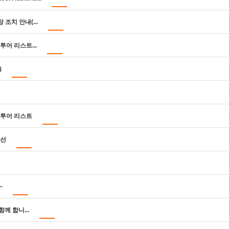
조치 안내(...
투어 리스트...
)
풀투어 리스트
특선
~
함께 합니...