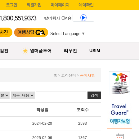
로그인
회원가입
마이페이지
예약확인
탑여행사 CM송
Select Language
▼
검진
원더풀투어
리무진
USIM
홈 > 고객센터 >
공지사항
작성일
조회수
2024-02-20
2593
2025-02-06
1367