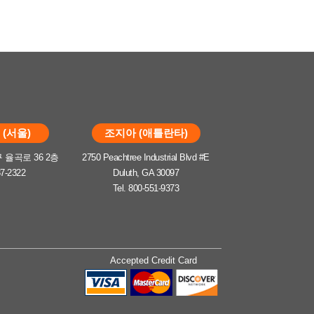
(서울)
조지아 (애틀란타)
율곡로 36 2층
2750 Peachtree Industrial Blvd #E
37-2322
Duluth, GA 30097
Tel. 800-551-9373
Accepted Credit Card