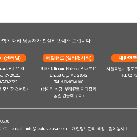
항에 대해 담당자가 친절히 안내해 드립니다.
 (센터빌)
메릴랜드 (엘리컷시티)
대한민국 
dock Rd. #103
9380 Baltimore National Pike #114
서울특별시 종로구 
le, VA 20121
Ellicott City, MD 21042
Tel. 02-7
3-543-2322
Tel. 410-480-0100
트 주차장 건너편)
(항아리 식당, 뚜레쥬르 제과점과
동일 건물에 위치)
0538
2322 │ e-mail : info@toptravelusa.com │ 개인정보관리 책임 : 탑여행사 IT