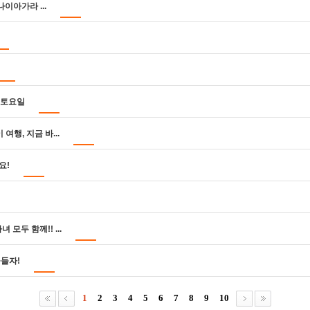
이아가라 ...
일 토요일
행, 지금 바...
요!
 모두 함께!! ...
물들자!
1
2
3
4
5
6
7
8
9
10