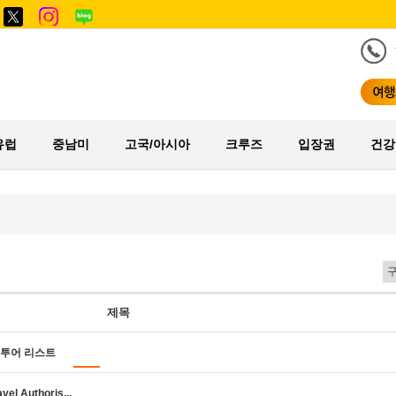
유럽
중남미
고국/아시아
크루즈
입장권
건강
제목
풀투어 리스트
l Authoris...