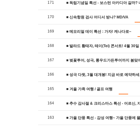
171
■ 독립기념일 특선 - 보스턴 아카디아 갈까? 나
170
■ 신속항원 검사 어디서 받나? MD/VA
169
■ 메모리얼 데이 특선 : 가자! 캐나다로~
168
■ 발라드 황태자, 테이(Tei) 콘서트! 4월 30
167
■ 벚꽃투어, 성극, 롱우드가든투어까지 봄맞이 여
166
■ 성극 다윗, 3월 대개봉! 지금 바로 예약하세
165
■ 겨울 가족 여행 / 골프 여행
164
■ 추수 감사절 & 크리스마스 특선 - 어르신, 자녀
163
■ 가을 단풍 특선 - 감성 여행~ 가을 단풍에 